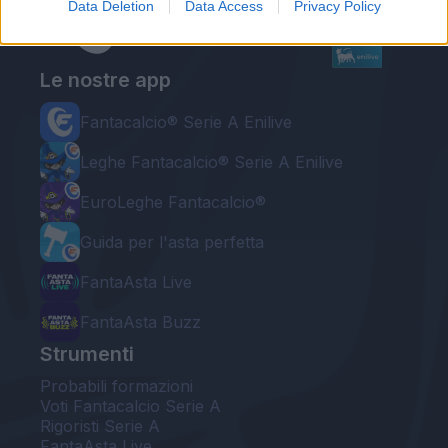
Data Deletion
Data Access
Privacy Policy
Le nostre app
Fantacalcio® Serie A Enilive
Leghe Fantacalcio® Serie A Enilive
EuroLeghe Fantacalcio®
Guida per l'asta perfetta
FantaAsta Live
FantaAsta Buzz
Strumenti
Probabili formazioni
Voti Fantacalcio Serie A
Rigoristi Serie A
FantaAsta Live