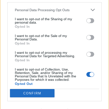
third parties.
no. E poi lo spogliatoio che è un elemento
Personal Data Processing Opt Outs
centrale, importantissimo per stabilire le regole.
Da questo punto di vista a Verona c'è un ottimo
I want to opt-out of the Sharing of my
personal data.
ambiente".
Opted In
I want to opt-out of the Sale of my
CHI GIOCHERA' AL FIANCO DI TONI
- "
Non ho
Personal Data.
Opted In
ancora deciso se Rebic o Gomez. Rebic può fare
una grande partita, sicuramente".
I want to opt-out of processing my
Personal Data for Targeted Advertising.
Opted In
Autore
I want to opt-out of Collection, Use,
Retention, Sale, and/or Sharing of my
Redazione Fantacalcio.it
Personal Data that Is Unrelated with the
Purposes for which it was collected.
Opted Out
CONFIRM