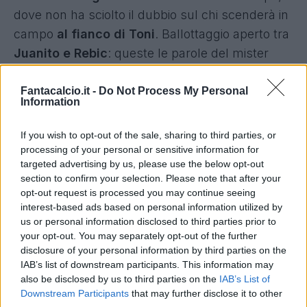
dove non ha sciolto il dubbio sul chi scenderà in
campo
al fianco di Toni
. Ballottaggio aperto tra
Juanito e Rebic
: queste le parole del mister
gialloblu.
Fantacalcio.it -
Do Not Process My Personal
Information
LOTTEREMO -
"Lotteremo finchè la matematica
If you wish to opt-out of the sale, sharing to third parties, or
ce lo consente e se poi la matematica ci
processing of your personal or sensitive information for
targeted advertising by us, please use the below opt-out
condannerà, lotteremo per la maglia e per
section to confirm your selection. Please note that after your
l'onore di vestire questa casacca".
opt-out request is processed you may continue seeing
interest-based ads based on personal information utilized by
us or personal information disclosed to third parties prior to
GARA FONDAMENTALE
- "
Questa è un'altra gara
your opt-out. You may separately opt-out of the further
da dentro o fuori. Come tutte le altre. Lo era
disclosure of your personal information by third parties on the
quella con il Chievo, lo era quella con l'Udinese.
IAB’s list of downstream participants. This information may
also be disclosed by us to third parties on the
IAB’s List of
Come si costruisce una squadra vincente?
Downstream Participants
that may further disclose it to other
Credo che molte basi vengano messe nei periodi