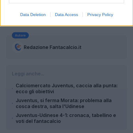
Data Deletion
Data Access
Privacy Policy
Autore
Redazione Fantacalcio.it
Leggi anche...
Calciomercato Juventus, caccia alla punta:
ecco gli obiettivi
Juventus, si ferma Morata: problema alla
cosca destra, salta l'Udinese
Juventus-Udinese 4-1: cronaca, tabellino e
voti del fantacalcio