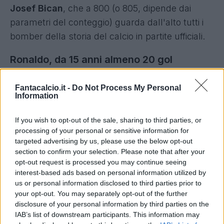
Josef Bican
, che a 800 (o 805, dipende dai
parametri del conteggio) guarda dall'alto tutti i
bomber della storia del calcio in partite ufficiali.
Ronaldo, da 15 anni almeno 20 gol
Guardando al presente e all'impatto del
Fantacalcio.it -
Do Not Process My Personal
portoghese in questo campionato, i numeri
Information
restano pazzeschi: Ronaldo taglia anche il
If you wish to opt-out of the sale, sharing to third parties, or
traguardo dei 20 gol stagionali, quando siamo
processing of your personal or sensitive information for
a
solo a inizio gennaio, per
la 15
stagione
targeted advertising by us, please use the below opt-out
section to confirm your selection. Please note that after your
consecutiva
. Una macchina da gol tra
opt-out request is processed you may continue seeing
Manchester United, Real Madrid e Juventus che
interest-based ads based on personal information utilized by
non accenna a fermarsi.
us or personal information disclosed to third parties prior to
your opt-out. You may separately opt-out of the further
disclosure of your personal information by third parties on the
IAB’s list of downstream participants. This information may