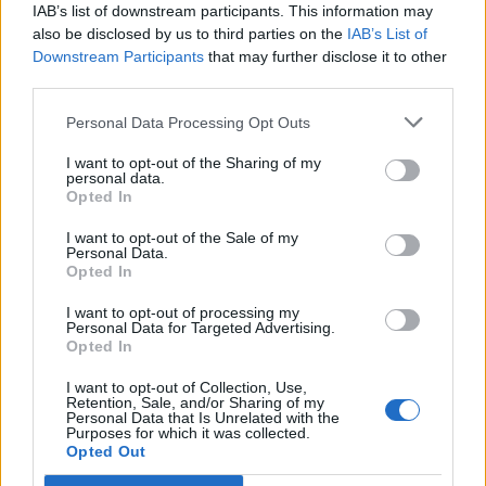
IAB’s list of downstream participants. This information may
l'acciaccato Mbakogu non è stato convocato.
also be disclosed by us to third parties on the
IAB’s List of
Downstream Participants
that may further disclose it to other
third parties.
QUI
TORINO
- Per la trasferta in Emilia torna tra i
convocati Gazzi, presenti nell'elenco anche i
Personal Data Processing Opt Outs
giovani Mantovani e Morello vista l'emergenza.
I want to opt-out of the Sharing of my
Stop infatti anche per Jansson, lo svedese
personal data.
Opted In
lamenta una tendinopatia rotulea al ginocchio
sinistro e va ad aggiungersi ai noti indisponibili
I want to opt-out of the Sale of my
Personal Data.
Baselli, Peres, Maksimovic, Farnerud e Avelar.
Opted In
Squalificati inoltre Molinaro e Obi. Occasione
I want to opt-out of processing my
Personal Data for Targeted Advertising.
dall'inizio allora per Gaston Silva e Benassi, in
Opted In
attacco consueto ballottaggio Belotti-Lopez per
I want to opt-out of Collection, Use,
affiancare Quagliarella con l'argentino favorito.
Retention, Sale, and/or Sharing of my
Personal Data that Is Unrelated with the
Purposes for which it was collected.
Opted Out
Autore