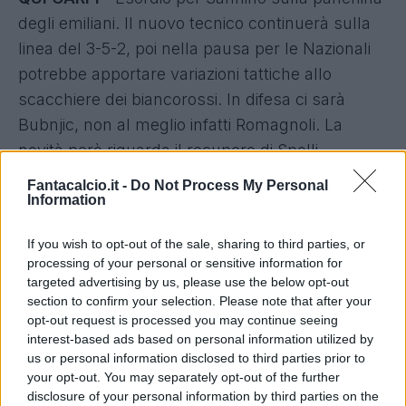
degli emiliani. Il nuovo tecnico continuerà sulla
linea del 3-5-2, poi nella pausa per le Nazionali
potrebbe apportare variazioni tattiche allo
scacchiere dei biancorossi. In difesa ci sarà
Bubnjic, non al meglio infatti Romagnoli. La
novità però riguarda il recupero di Spolli
dall'infortunio, con l'argentino nell'ultimo
Fantacalcio.it -
Do Not Process My Personal
allenamento provato al centro della
Information
retroguardia. Tra i pali il tecnico non esclude
If you wish to opt-out of the sale, sharing to third parties, or
nessuno: da Brkic al recuperato Benussi sino al
processing of your personal or sensitive information for
giovane Belec che pare favorito. Tutti
targeted advertising by us, please use the below opt-out
conservano le loro possibilità di giocare contro il
section to confirm your selection. Please note that after your
opt-out request is processed you may continue seeing
Torino, ha dichiarato Sannino. A centrocampo
interest-based ads based on personal information utilized by
troverà posto Martinho, seppur l'alternanza con
us or personal information disclosed to third parties prior to
Lazzari è da mettere in conto.
your opt-out. You may separately opt-out of the further
disclosure of your personal information by third parties on the
Tandem d'attacco Borriello-Matos, infatti