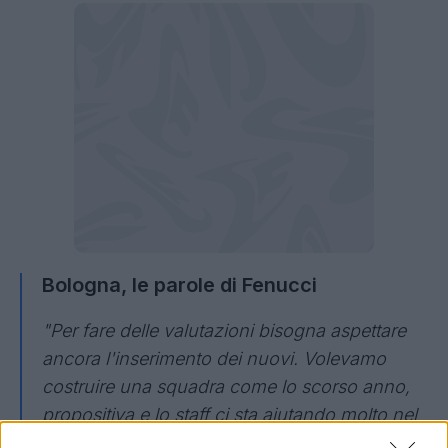
Bologna, le parole di Fenucci
"Per fare delle valutazioni bisogna aspettare
ancora l'inserimento dei nuovi. Volevamo
costruire una squadra come lo scorso anno,
propositiva e lo staff ci sta aiutando molto nel
costruire tutto ciò. Abbiamo creato una rosa