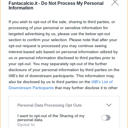
Fantacalcio.it -
Do Not Process My Personal
più lunga perché avremo tante partite.
Information
Immobile? Dispiace per l'infortunio ma
If you wish to opt-out of the sale, sharing to third parties, or
recupererà in fretta".
processing of your personal or sensitive information for
targeted advertising by us, please use the below opt-out
section to confirm your selection. Please note that after your
Il bollettino medico su Immobile
opt-out request is processed you may continue seeing
interest-based ads based on personal information utilized by
us or personal information disclosed to third parties prior to
"Gli esami cui è stato sottoposto Ciro
your opt-out. You may separately opt-out of the further
Immobile hanno evidenziato una lesione del
disclosure of your personal information by third parties on the
retto femorale destro (tempi di recupero
IAB’s list of downstream participants. This information may
also be disclosed by us to third parties on the
IAB’s List of
circa 8 settimane)".
Downstream Participants
that may further disclose it to other
third parties.
Personal Data Processing Opt Outs
I want to opt-out of the Sharing of my
personal data.
Opted In