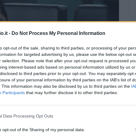
s
t
p
e
N
o
s
i
r
a
r
ù
e
c
z
i
t
n
l
p
e
i
z
u
m
L
u
o
o.it -
Do Not Process My Personal Information
e
ò
p
e
b
n
a
p
o
p
d
a
to opt-out of the sale, sharing to third parties, or processing of your per
v
n
a
i
i
l
formation for targeted advertising by us, please use the below opt-out s
e
e
r
Reda
ù
Fanta
r selection. Please note that after your opt-out request is processed y
S
r
l
e
o
l
eing interest-based ads based on personal information utilized by us or
e
l
l
e
,
u
disclosed to third parties prior to your opt-out. You may separately opt-
u
a
e
r
i
n
n
k
d
losure of your personal information by third parties on the IAB’s list of
i
l
p
e
e
. This information may also be disclosed by us to third parties on the
IA
g
L
e
s
e
r
l
Participants
that may further disclose it to other third parties.
h
'
A
s
m
a
l
e
I
o
e
'
:
l
:
a
s
e
t
l
u
l
d
s
x
l Data Processing Opt Outs
L
a
a
t
l
e
p
'
o
l
J
o
a
?
o
I
o opt-out of the Sharing of my personal data.
m
i
u
r
d
r
t