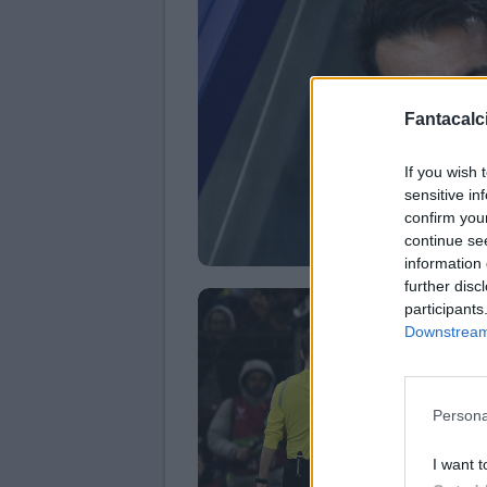
Fantacalci
If you wish 
sensitive in
confirm you
continue se
information 
further disc
participants
Downstream 
Persona
I want t