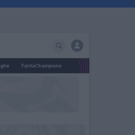
eghe
FantaChampions