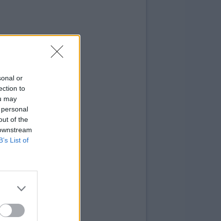
sonal or
ection to
zione
calcio.it
02/04/2026 - 16:40
ou may
 personal
out of the
 downstream
B’s List of