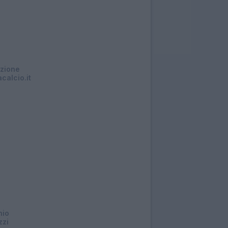
zione
calcio.it
01/04/2026 - 00:28
nio
zzi
31/03/2026 - 19:20