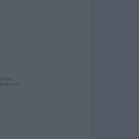
zione
calcio.it
31/03/2026 - 15:10