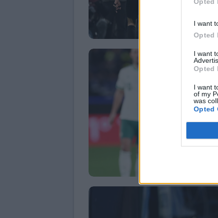
Opted 
I want t
Opted 
I want 
Advertis
Opted 
I want t
of my P
was col
Opted 