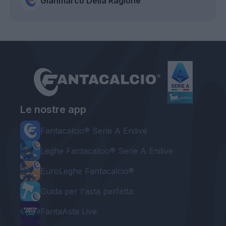
Gianmarco Della Ragione
Le nostre app
Fantacalcio® Serie A Enilive
Leghe Fantacalcio® Serie A Enilive
EuroLeghe Fantacalcio®
Guida per l'asta perfetta
FantaAsta Live