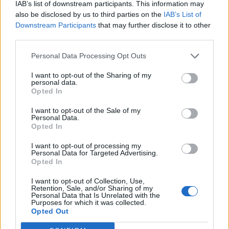
IAB’s list of downstream participants. This information may
continuare a farlo e starò bene, continuerò a
also be disclosed by us to third parties on the
IAB’s List of
Downstream Participants
that may further disclose it to other
farlo. Il calcio mi piace, è la passione che ho
third parties.
da quando sono bambino e quando mi sento
bene do il massimo.
In questi giorni stiamo
Personal Data Processing Opt Outs
guardando la serie su Rafa Nadal e mi
I want to opt-out of the Sharing of my
personal data.
identifico molto in lui: credo che in questo
Opted In
siamo simili
.
I want to opt-out of the Sale of my
Personal Data.
L’aver raggiunto Klose? È un onore essere
Opted In
lì per quello che significa.
Però per me sono
I want to opt-out of processing my
statistiche, in quella classifica ci sono anche
Personal Data for Targeted Advertising.
Opted In
Ronaldo che è terzo e Mbappé, che oggi ha
segnato due gol. Sono statistiche per me,
I want to opt-out of Collection, Use,
Retention, Sale, and/or Sharing of my
ovviamente è un lusso poter competere con
Personal Data that Is Unrelated with the
Purposes for which it was collected.
loro ma sono solo statistiche. Ronaldo per me
Opted Out
è stato il più grande goleador e non è primo. È