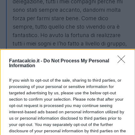
delegazione, tutti i miei compagni perché mi
sono stati sempre accanto, dandomi molta
forza per farmi stare bene. Come dico
sempre, tutto quello che sto vivendo ora è
fantastico. Ho avuto la fortuna di realizzare
tutti i miei sogni e l’ho fatto a livello di gruppo,
che mi ha portato a un livello più alto di quello
che avrei potuto ottenere a livello individuale.
Fantacalcio.it -
Do Not Process My Personal
Information
Oggi sto approfittando di questo, di un gruppo
fantastico che mi fa sentire bene. E per
If you wish to opt-out of the sale, sharing to third parties, or
fortuna posso divertirmi sul campo come ho
processing of your personal or sensitive information for
targeted advertising by us, please use the below opt-out
sempre amato.
section to confirm your selection. Please note that after your
opt-out request is processed you may continue seeing
Onestamente, tutto quello che ho vissuto è
interest-based ads based on personal information utilized by
molto più di quanto avrei mai potuto
us or personal information disclosed to third parties prior to
your opt-out. You may separately opt-out of the further
immaginare da bambino. A me piace
disclosure of your personal information by third parties on the
competere, dare il massimo: se potrò