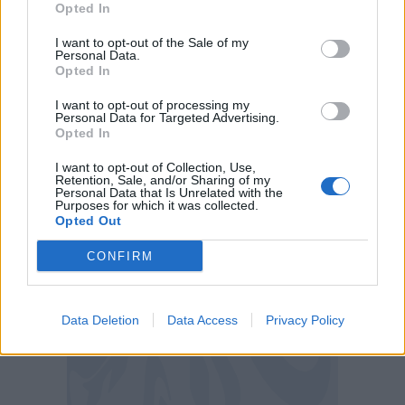
Opted In
Balogun (72′ Pepi); Pulisic (46′ Berhalter).
I want to opt-out of the Sale of my
All.: Pochettino
Personal Data.
Opted In
PARAGUAY (4-4-2):
Gill; Caceres (79′
I want to opt-out of processing my
Velazquez), G. Gomez, Alderete, Alonso;
Personal Data for Targeted Advertising.
Opted In
Diego Gomez (79′ Gamarra), Bobadilla (46′
Mauricio), Cubas, Almiron (79′ Sosa);
I want to opt-out of Collection, Use,
Retention, Sale, and/or Sharing of my
Sanabria (62′ Arce), Enciso. All.: Alfaro
Personal Data that Is Unrelated with the
Purposes for which it was collected.
Opted Out
Ammoniti
: Caceres (P), Almiron (P), Adams
CONFIRM
(S), Diego Gomez (P), Arce (P), Alonso (P)
Espulsi:
-
Data Deletion
Data Access
Privacy Policy