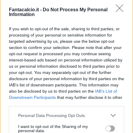
Fantacalcio.it -
Do Not Process My Personal
Information
If you wish to opt-out of the sale, sharing to third parties, or
processing of your personal or sensitive information for
targeted advertising by us, please use the below opt-out
section to confirm your selection. Please note that after your
opt-out request is processed you may continue seeing
USA-Paraguay: il tabellino
interest-based ads based on personal information utilized by
us or personal information disclosed to third parties prior to
USA-PARAGUAY 4-1
your opt-out. You may separately opt-out of the further
disclosure of your personal information by third parties on the
Marcatori:
7' autogol Bobadilla (U), 31' e
IAB’s list of downstream participants. This information may
also be disclosed by us to third parties on the
IAB’s List of
45'+5 Balogun (U), 73' Mauricio (P), 90'+8
Downstream Participants
that may further disclose it to other
Reyna (U)
third parties.
USA (4-2-3-1)
: Freese; Dest (72′ Weah),
Personal Data Processing Opt Outs
Richards, M.Robinson, Freeman; Ream,
I want to opt-out of the Sharing of my
Adams; McKennie, Tillman (82′ Reyna),
personal data.