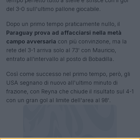
tempo perfetto tutto a stelle e strisce con il gol
del 3-0 sull'ultimo pallone giocabile.
Dopo un primo tempo praticamente nullo, il
Paraguay prova ad affacciarsi nella metà
campo avversaria
con più convinzione, ma la
rete del 3-1 arriva solo al 73' con Mauricio,
entrato all'intervallo al posto di Bobadilla.
Così come successo nel primo tempo, però, gli
USA segnano di nuovo all'ultimo minuto di
frazione, con Reyna che chiude il risultato sul 4-1
con un gran gol al limite dell'area al 98'.