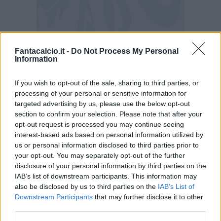
Fantacalcio.it -
Do Not Process My Personal
Information
If you wish to opt-out of the sale, sharing to third parties, or
processing of your personal or sensitive information for
targeted advertising by us, please use the below opt-out
section to confirm your selection. Please note that after your
opt-out request is processed you may continue seeing
Canada-Bosnia 1-1: il tabellino
interest-based ads based on personal information utilized by
us or personal information disclosed to third parties prior to
your opt-out. You may separately opt-out of the further
CANADA
(4-4-2): Crepeau; Johnston, De
disclosure of your personal information by third parties on the
Fougerolles, Cornelius, Laryea; Buchanan
IAB’s list of downstream participants. This information may
(61' Ahmed), Eustaquio (91' Osorio), Koné,
also be disclosed by us to third parties on the
IAB’s List of
Downstream Participants
that may further disclose it to other
Millar (61' Shaffelburg); J. David (61' P.
third parties.
David), Oluwaseyi (76' Larin). Ct. Marsch