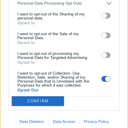
Personal Data Processing Opt Outs
BOSNIA
(4-4-2): Vasilj; Dedic, Katic,
I want to opt-out of the Sharing of my
Muharemovic, Kolasinac (84' Burnic);
personal data.
Opted In
Bajraktarevic (74' Alajbegovic), Basic (62'
Gigovic), Tahirovic, Memic (74' Sunjic);
I want to opt-out of the Sale of my
Personal Data.
Demirovic, Lukic (62' Bazdar). Ct. Barbarez
Opted In
I want to opt-out of processing my
Marcatori:
21' Lukic (B), 79' Larin (C)
Personal Data for Targeted Advertising.
Opted In
Ammoniti:
Johnston, Demirovic, Lukic, De
I want to opt-out of Collection, Use,
Fougerolles, Katic
Retention, Sale, and/or Sharing of my
Personal Data that Is Unrelated with the
Purposes for which it was collected.
Opted Out
CONFIRM
Data Deletion
Data Access
Privacy Policy