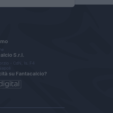
amo
ne
lcio S.r.l.
orzio - CdN, Is. F4
Napoli
cità su Fantacalcio?