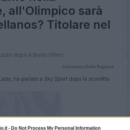
, all'Olimpico sarà
ellanos? Titolare nel
Lazio dopo il Bodo Glimt
Gianmarco Della Ragione
 Lazio, ha parlato a Sky Sport dopo la sconfitta
o.it -
Do Not Process My Personal Information