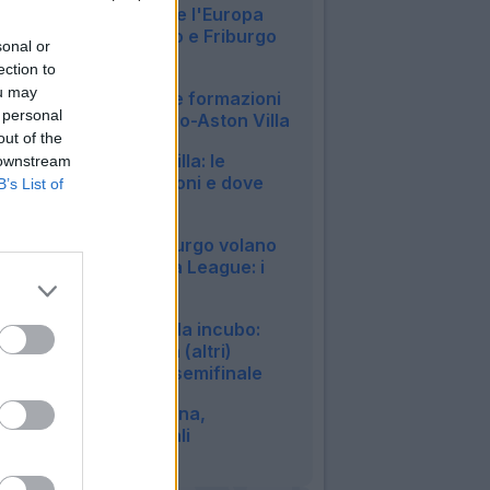
L'Aston Villa vince l'Europa
League, 0-3 netto e Friburgo
sonal or
KO
ection to
22:55
ou may
Europa League, le formazioni
 personal
ufficiali di Friburgo-Aston Villa
out of the
19:49
Friburgo-Aston Villa: le
 downstream
probabili formazioni e dove
B’s List of
vederla in tv
11:32
Aston Villa e Friburgo volano
in finale di Europa League: i
risultati
23:00
Bologna, serata da incubo:
l'Aston Villa ne fa (altri)
quattro e vola in semifinale
22:51
Aston Villa-Bologna,
formazioni ufficiali
19:58