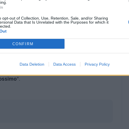
ing.
In
o opt-out of Collection, Use, Retention, Sale, and/or Sharing
gno di appelli: siamo arrivati tutti insieme,
ersonal Data that Is Unrelated with the Purposes for which it
lected.
 e poi la gara di ritorno. Li affronteremo al
Out
CONFIRM
art-time oggi e poi il derby farlo giocare di
Data Deletion
Data Access
Privacy Policy
, non farà magari 90' per poi fare tutta la
rossimo
".