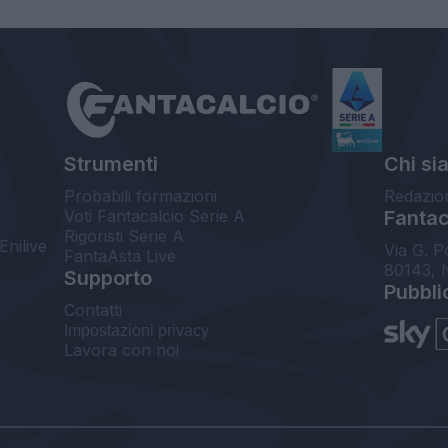
Strumenti
Chi si
Probabili formazioni
Redazio
Voti Fantacalcio Serie A
Fantaca
Rigoristi Serie A
Enilive
Via G. P
FantaAsta Live
80143, 
Supporto
Pubbli
Contatti
Impostazioni privacy
Lavora con noi