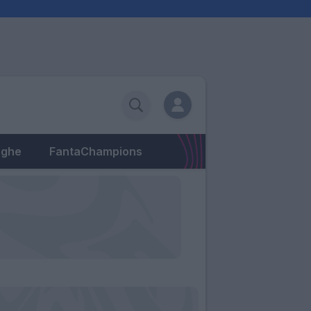
eghe
FantaChampions