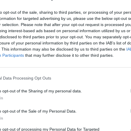
to opt-out of the sale, sharing to third parties, or processing of your per
formation for targeted advertising by us, please use the below opt-out s
r selection. Please note that after your opt-out request is processed y
eing interest-based ads based on personal information utilized by us or
disclosed to third parties prior to your opt-out. You may separately opt-
losure of your personal information by third parties on the IAB’s list of
. This information may also be disclosed by us to third parties on the
IA
Participants
that may further disclose it to other third parties.
dovuto anche al sintetico. Io credo che nel
a qualificazione è aperta. Loro sono una
'Olimpico, al ritorno, alcuni valori si
l Data Processing Opt Outs
 di poter inseguire la qualificazione
".
o opt-out of the Sharing of my personal data.
In
li uomini di riferimento. Metteremo in campo
o opt-out of the Sale of my Personal Data.
. Ora dobbiamo ritrovare energie, prepareremo
In
on tutta la nostra forza".
to opt-out of processing my Personal Data for Targeted