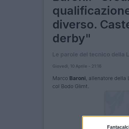
qualificazione
diverso. Cast
derby"
Le parole del tecnico della 
Giovedì, 10 Aprile - 21:16
Marco
Baroni
, allenatore della
col Bodo Glimt.
Fantacalci