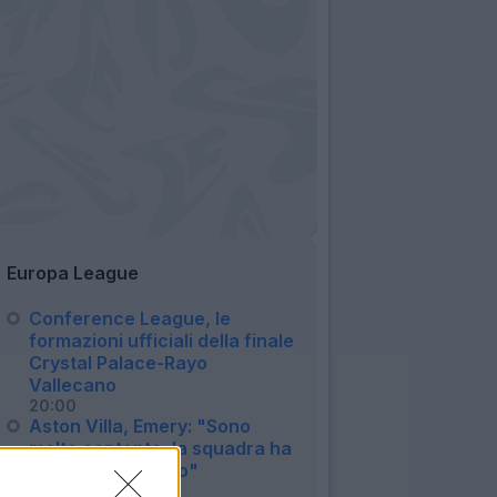
Europa League
Conference League, le
formazioni ufficiali della finale
Crystal Palace-Rayo
Vallecano
20:00
Aston Villa, Emery: "Sono
molto contento, la squadra ha
mostrato impegno"
23:42