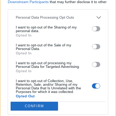
Downstream Participants
that may further disclose it to other
-
Nordsjaelland
(Danimarca)
third parties.
Vincente
Rosenborg
(Norvegia)
Personal Data Processing Opt Outs
-
Hearts
(Scozia)
Vincente
Celje
(Slovenia) -
Neman
I want to opt-out of the Sharing of my
personal data.
Grodno
(Bielorussia)
Opted In
I want to opt-out of the Sale of my
Personal Data.
Opted In
Quando gioca la Fiorentina i playoff di
Conference League?
I want to opt-out of processing my
Personal Data for Targeted Advertising.
Opted In
La partite d'andata dei playoff si
giocherà
giovedì 24 agosto;
I want to opt-out of Collection, Use,
Retention, Sale, and/or Sharing of my
La partita di ritorno dei playoff si
Personal Data that Is Unrelated with the
Purposes for which it was collected.
giocherò
giovedì 31 agosto.
Opted Out
CONFIRM