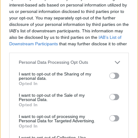
interest-based ads based on personal information utilized by
pallone arriva sui piedi di Reijnders che prova la
us or personal information disclosed to third parties prior to
conclusione dalla distanza. Il pallone finisce di
your opt-out. You may separately opt-out of the further
disclosure of your personal information by third parties on the
pochissimo fuori dallo specchio.
IAB’s list of downstream participants. This information may
also be disclosed by us to third parties on the
IAB’s List of
Borussia Dortmund-Milan, il tabellino
Downstream Participants
that may further disclose it to other
third parties.
BORUSSIA DORTMUND (4-2-3-1)
: Kobel;
Ryerson, Hummels, Schlotterbeck, Bensebaini;
Personal Data Processing Opt Outs
Ozcan, Emre Can; Malen (72’Bynoe-Gittens),
I want to opt-out of the Sharing of my
Reus (72′ Nmecha), Brandt (62′ Adeyemi);
personal data.
Opted In
Fullkrug (84' Moukoko). All. Terzic. A disp.
Meyer, Lotka, Reyna, Haller, Wolf, Sule.
I want to opt-out of the Sale of my
Personal Data.
Opted In
MILAN (4-3-3):
Maignan; Calabria (68′ Florenzi),
I want to opt-out of processing my
Tomori, Thiaw, Theo Hernandez; Musah,
Personal Data for Targeted Advertising.
Opted In
Reijnders, Pobega (57′ Adli); Pulisic (68′
Chukwueze) , Giroud (68′ Okafor) , Leao. All.
I want to opt-out of Collection, Use,