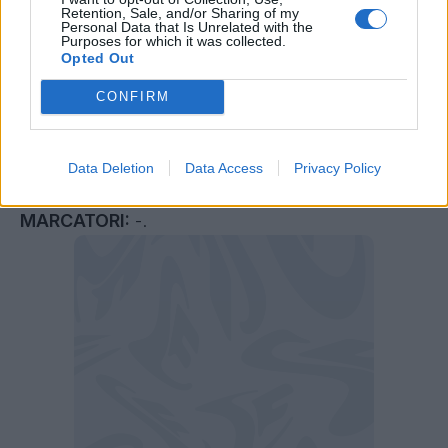
Retention, Sale, and/or Sharing of my
Pioli. A disp. Sportiello; Mirante, Jovic, Kjaer,
Personal Data that Is Unrelated with the
Purposes for which it was collected.
Bartesaghi.
Opted Out
ARBITRO:
Marciniak (POL)
CONFIRM
AMMONITI:
19’ Schlotterbeck; 23′ Reijnders; 24′
Data Deletion
Data Access
Privacy Policy
Emre Can; 81' Hummels, 88' Musah.
MARCATORI:
-.