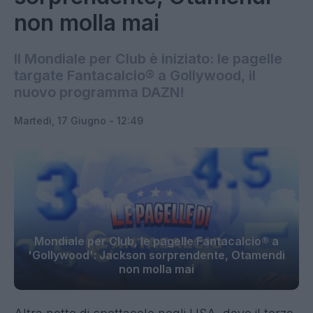
non molla mai
Il Mondiale per Club è iniziato: le pagelle
targate Fantacalcio® a Gollywood, il
nuovo programma DAZN!
Martedì, 17 Giugno - 12:49
Mondiale per Club, le pagelle Fantacalcio® a
'Gollywood': Jackson sorprendente, Otamendi
non molla mai