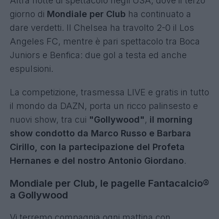
Altra notte di spettacolo negli USA, dove il terzo
giorno di
Mondiale per Club
ha continuato a
dare verdetti. Il Chelsea ha travolto 2-0 il Los
Angeles FC, mentre è pari spettacolo tra Boca
Juniors e Benfica: due gol a testa ed anche
espulsioni.
La competizione, trasmessa LIVE e gratis in tutto
il mondo da DAZN, porta un ricco palinsesto e
nuovi show, tra cui
"Gollywood"
,
il morning
show condotto da
Marco Russo e Barbara
Cirillo, con la partecipazione del Profeta
Hernanes e del nostro Antonio Giordano
.
Mondiale per Club, le pagelle Fantacalcio®
a Gollywood
Vi terremo compagnia ogni mattina con