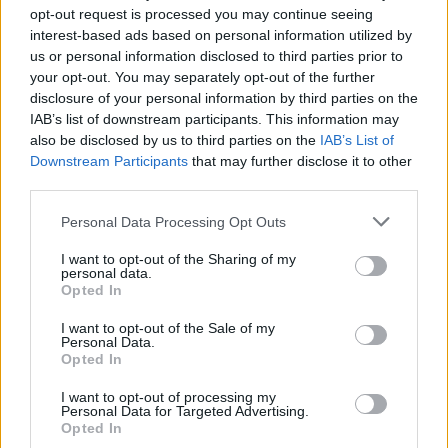
uno che sa rifinire, ha dimostrato sensibilità
opt-out request is processed you may continue seeing
interest-based ads based on personal information utilized by
nel cross di Enzo Fernandez. Può fare
us or personal information disclosed to third parties prior to
benissimo. Il suo voto è 6.5. Jackson invece è
your opt-out. You may separately opt-out of the further
7, è sorprendente: lega il gioco e serve un jolly
disclosure of your personal information by third parties on the
IAB’s list of downstream participants. This information may
a Neto. Un passaggio da numero 10
also be disclosed by us to third parties on the
IAB’s List of
speldndio. Un altro 7 in pagella arriva ad
Downstream Participants
that may further disclose it to other
Otamendi che ha definito il significato di ‘Non
third parties.
mollare mai’. La sua gara non inizia benissimo,
Personal Data Processing Opt Outs
segna un gol fondamentale. Ha dimostrato di
I want to opt-out of the Sharing of my
essere un grandissimo campione. Più
personal data.
sorprendente Blanco: ha fatto una gara
Opted In
davvero fantastica. Non solo l’assist con tanto
I want to opt-out of the Sale of my
Personal Data.
di tunnel e l’estro da esterno da attacco.
Opted In
Disciplinato in fase difensiva, ha contenuto di
I want to opt-out of processing my
Maria: per lui 7.5. De Arrascaeta prende 7.5: un
Personal Data for Targeted Advertising.
Opted In
grande antidoto contro il sonno. Ieri sera