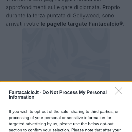
approfondimenti sulle gare di giornata. Proprio
durante la terza puntata di Gollywood, sono
arrivati i voti e
le pagelle targate Fantacalcio®
.
Fantacalcio.it -
Do Not Process My Personal
Information
Antonio Giordano:
"Delap non poteva
If you wish to opt-out of the sale, sharing to third parties, or
processing of your personal or sensitive information for
esordire meglio di così. Si dimostra subito
targeted advertising by us, please use the below opt-out
pronto per questa maglia. Dimostra di essere
section to confirm your selection. Please note that after your