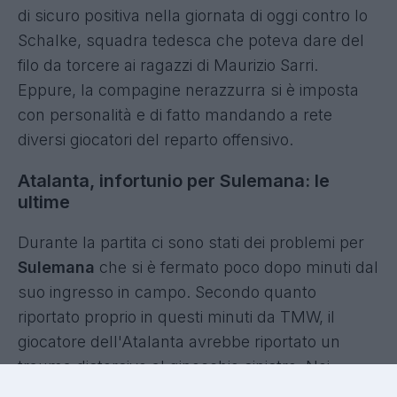
di sicuro positiva nella giornata di oggi contro lo
Schalke, squadra tedesca che poteva dare del
filo da torcere ai ragazzi di Maurizio Sarri.
Eppure, la compagine nerazzurra si è imposta
con personalità e di fatto mandando a rete
diversi giocatori del reparto offensivo.
Atalanta, infortunio per Sulemana: le
ultime
Durante la partita ci sono stati dei problemi per
Sulemana
che si è fermato poco dopo minuti dal
suo ingresso in campo. Secondo quanto
riportato proprio in questi minuti da TMW, il
giocatore dell'Atalanta avrebbe riportato un
trauma distorsivo al ginocchio sinistro. Nei
prossimi giorni - si legge - verranno fatti degli