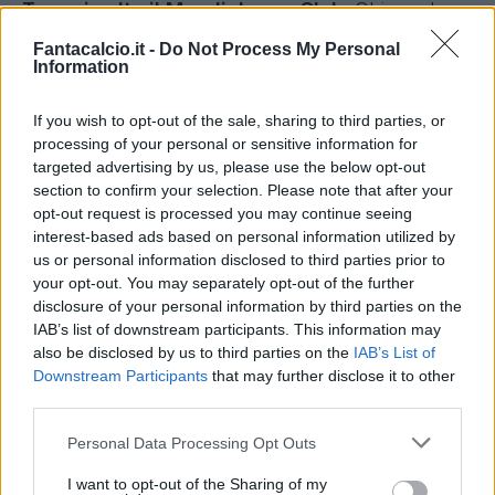
Taremi salta il Mondiale per Club
. Chivu, che
tra poche ore parlerà in conferenza stampa,
Fantacalcio.it -
Do Not Process My Personal
Information
dovrà rinunciare all'attaccante iraniano; i
bombardamenti su Teheran da parte
If you wish to opt-out of the sale, sharing to third parties, or
dell'esercito israeliano hanno bloccato il
processing of your personal or sensitive information for
giocatore, che fortunatamente si trova al sicuro.
targeted advertising by us, please use the below opt-out
section to confirm your selection. Please note that after your
Tuttavia, essendo stati chiusi gli spazi aerei, sarà
opt-out request is processed you may continue seeing
impossibile per Taremi lasciare l'Iran nei
interest-based ads based on personal information utilized by
prossimi giorni. Salta dunque la partecipazione
us or personal information disclosed to third parties prior to
your opt-out. You may separately opt-out of the further
al Mondiale per Club: l'Inter dovrà fare a meno
disclosure of your personal information by third parties on the
del giocatore iraniano.
IAB’s list of downstream participants. This information may
also be disclosed by us to third parties on the
IAB’s List of
Downstream Participants
that may further disclose it to other
third parties.
Personal Data Processing Opt Outs
I want to opt-out of the Sharing of my