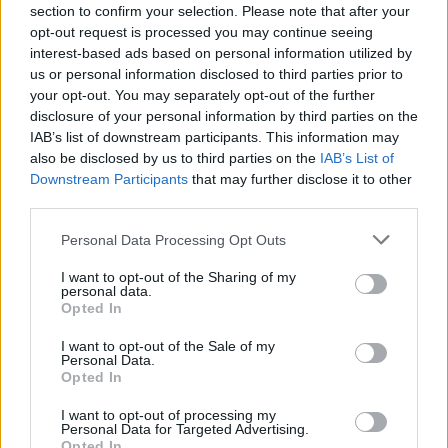
section to confirm your selection. Please note that after your
opt-out request is processed you may continue seeing
interest-based ads based on personal information utilized by
us or personal information disclosed to third parties prior to
your opt-out. You may separately opt-out of the further
disclosure of your personal information by third parties on the
IAB’s list of downstream participants. This information may
also be disclosed by us to third parties on the
IAB’s List of
Downstream Participants
that may further disclose it to other
third parties.
Personal Data Processing Opt Outs
I want to opt-out of the Sharing of my
GIRONA - ATHLETIC BILBAO 2-1
personal data.
Opted In
SANCET:
scucchiaiata geniale di Berenguer
I want to opt-out of the Sale of my
che serve Sancet dentro l'area, il
Personal Data.
Opted In
trequartista basco controlla di petto e fa
goal.
Assist gold per Berenguer.
I want to opt-out of processing my
Personal Data for Targeted Advertising.
Opted In