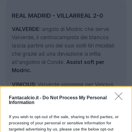
REAL MADRID - VILLARREAL 2-0
VALVERDE:
angolo di Modric che serve
Valverde, il centrocampista dei blancos
lascia partire uno dei suoi soliti tiri micidiali
che grazie ad una deviazione si infila
all'angolino di Conde.
Assist soft per
Modric.
VINICIUS:
Valverde appoggia per Vinicius
che dalla lunetta dell'area di rigore prende
Fantacalcio.it -
Do Not Process My Personal
la mira e scaglia un tiro violento che si infila
Information
sotto l'incrocio dei pali.
Assist standard
If you wish to opt-out of the sale, sharing to third parties, or
per Valverde.
processing of your personal or sensitive information for
targeted advertising by us, please use the below opt-out