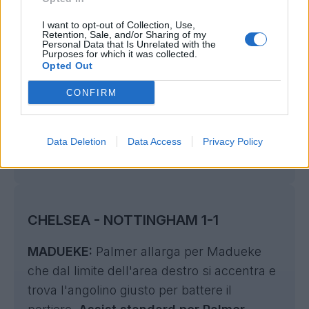
I want to opt-out of Collection, Use,
Retention, Sale, and/or Sharing of my
LIONE - NANTES 2-0
Personal Data that Is Unrelated with the
Purposes for which it was collected.
Opted Out
TAGLIAFICO:
cross di Benrahma per
Tagliafico che dentro l'area è lesto a
CONFIRM
mettere in rete.
Assist standard per
Benrahma.
Data Deletion
Data Access
Privacy Policy
AUTOGOAL: no assist.
CHELSEA - NOTTINGHAM 1-1
MADUEKE:
Palmer allarga per Madueke
che dal limite dell'area destro si accentra e
trova l'angolino giusto per battere il