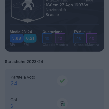
Altezza
Nato il
Piede
180cm
27 Ago 1997
Sx
Nazionalità
Brasile
Media 23-24
Quotazione
FVM
/ 1000
5,88
6,21
10
10
40
40
MV
FM
Classic
Mantra
Classic
Mantra
Statistiche 2023-24
Partite a voto
24
Gol
2