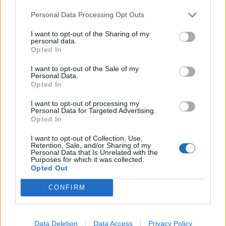
Infortunato
0 - 0
%
Personal Data Processing Opt Outs
Inutilizzato
6 - 20
%
I want to opt-out of the Sharing of my
personal data.
Opted In
I want to opt-out of the Sale of my
Personal Data.
Opted In
I want to opt-out of processing my
Personal Data for Targeted Advertising.
Scarica riepilogo
Scarica
Opted In
stagionale
I want to opt-out of Collection, Use,
Retention, Sale, and/or Sharing of my
Giornata
Voto
FV
Entrato
Uscito
Bonus/Malus
Personal Data that Is Unrelated with the
Purposes for which it was collected.
BRI
-
WES
Opted Out
1
CONFIRM
LUT
-
WES
2
WES
-
MAN
3
Data Deletion
Data Access
Privacy Policy