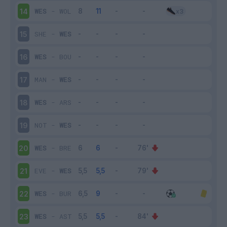
WES
-
WOL
14
SHE
-
WES
15
WES
-
BOU
16
MAN
-
WES
17
WES
-
ARS
18
NOT
-
WES
19
WES
-
BRE
20
EVE
-
WES
21
WES
-
BUR
22
WES
-
AST
23