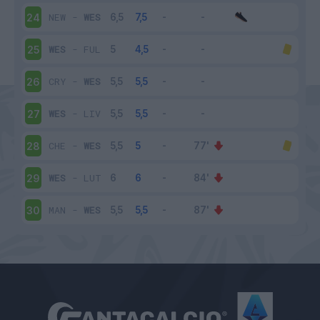
NEW
-
WES
24
WES
-
FUL
25
CRY
-
WES
26
WES
-
LIV
27
CHE
-
WES
28
WES
-
LUT
29
MAN
-
WES
30