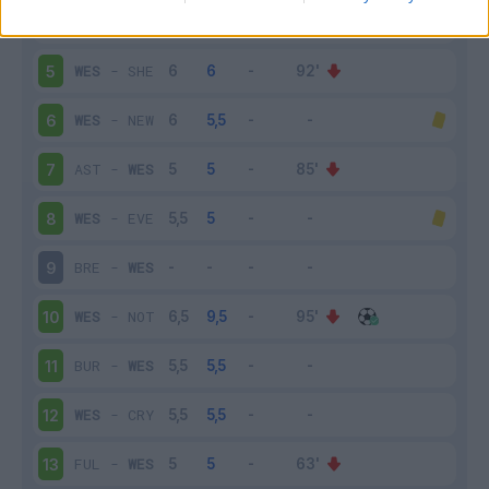
LIV
-
WES
4
WES
-
SHE
5
WES
-
NEW
6
AST
-
WES
7
WES
-
EVE
8
BRE
-
WES
9
WES
-
NOT
10
BUR
-
WES
11
WES
-
CRY
12
FUL
-
WES
13