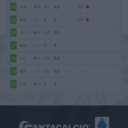
NEW
-
WES
24
WES
-
FUL
25
CRY
-
WES
26
WES
-
LIV
27
CHE
-
WES
28
WES
-
LUT
29
MAN
-
WES
30