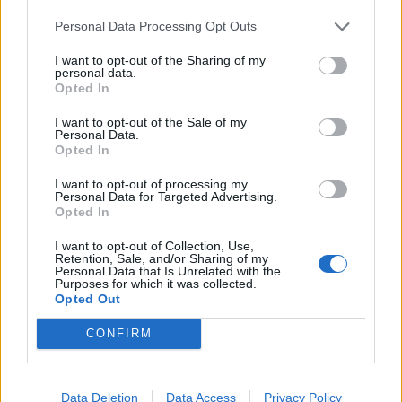
Infortunato
0 - 0
%
Personal Data Processing Opt Outs
Inutilizzato
1 - 3
%
I want to opt-out of the Sharing of my
personal data.
Opted In
I want to opt-out of the Sale of my
Personal Data.
Opted In
I want to opt-out of processing my
Personal Data for Targeted Advertising.
Scarica riepilogo
Scarica
Opted In
stagionale
I want to opt-out of Collection, Use,
Retention, Sale, and/or Sharing of my
Giornata
Voto
FV
Entrato
Uscito
Bonus/Malus
Personal Data that Is Unrelated with the
Purposes for which it was collected.
BRI
-
WES
Opted Out
1
CONFIRM
LUT
-
WES
2
WES
-
MAN
3
Data Deletion
Data Access
Privacy Policy