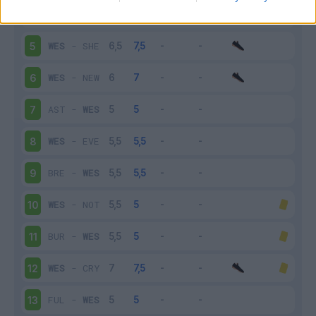
LIV
-
WES
4
WES
-
SHE
5
WES
-
NEW
6
AST
-
WES
7
WES
-
EVE
8
BRE
-
WES
9
WES
-
NOT
10
BUR
-
WES
11
WES
-
CRY
12
FUL
-
WES
13