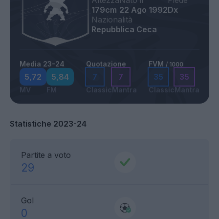
Altezza
Nato il
Piede
179cm
22 Ago 1992
Dx
Nazionalità
Repubblica Ceca
Media 23-24
Quotazione
FVM
/ 1000
5,72
5,84
7
7
35
35
MV
FM
Classic
Mantra
Classic
Mantra
Statistiche 2023-24
Partite a voto
29
Gol
0