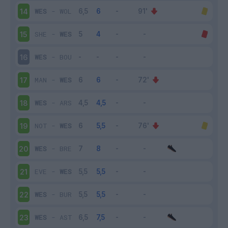
WES
-
WOL
14
SHE
-
WES
15
WES
-
BOU
16
MAN
-
WES
17
WES
-
ARS
18
NOT
-
WES
19
WES
-
BRE
20
EVE
-
WES
21
WES
-
BUR
22
WES
-
AST
23