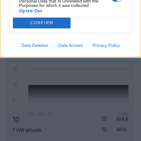
Personal Data that Is Unrelated with the
Purposes for which it was collected.
Opted Out
Andamento FantaValore di Mercato
CONFIRM
10
10
MAX
Data Deletion
Data Access
Privacy Policy
10
MIN
FVM attuale
15
10
5
06 ago 26
Oggi
10
10
MAX
10
MIN
FVM attuale