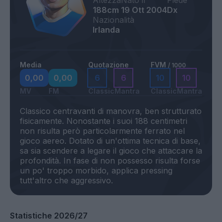
Altezza
Nato il
Piede
188cm
19 Ott 2004
Dx
Nazionalità
Irlanda
Media
Quotazione
FVM
/ 1000
0,00
0,00
6
6
10
10
MV
FM
Classic
Mantra
Classic
Mantra
Classico centravanti di manovra, ben strutturato
fisicamente. Nonostante i suoi 188 centimetri
non risulta però particolarmente ferrato nel
gioco aereo. Dotato di un'ottima tecnica di base,
sa sia scendere a legare il gioco che attaccare la
profondità. In fase di non possesso risulta forse
un po' troppo morbido, applica pressing
Statistiche 2026/27