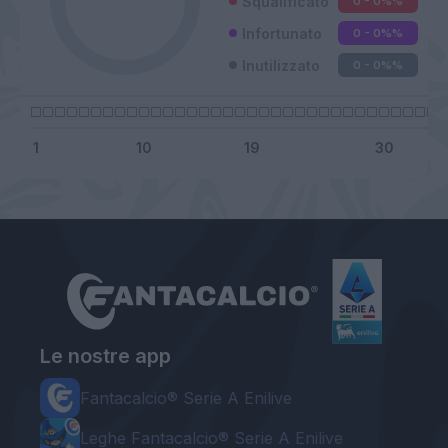
Squalificato
0 - 0%
%
Infortunato
0 - 0%
%
Inutilizzato
0 - 0%
%
Le nostre app
Fantacalcio® Serie A Enilive
Leghe Fantacalcio® Serie A Enilive