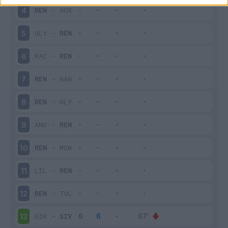
REN
-
AUX
4
OLY
-
REN
5
RAC
-
REN
6
REN
-
NAN
7
REN
-
OLY
8
ANG
-
REN
9
REN
-
MON
10
LIL
-
REN
11
REN
-
TOL
12
GIR
-
SIV
13