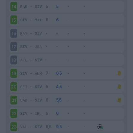
BAR
-
SIV
14
SIV
-
MAI
15
RAY
-
SIV
16
SIV
-
OSA
17
ATL
-
SIV
18
SIV
-
ALM
19
GET
-
SIV
20
CAD
-
SIV
21
SIV
-
CEL
22
VAL
-
SIV
23