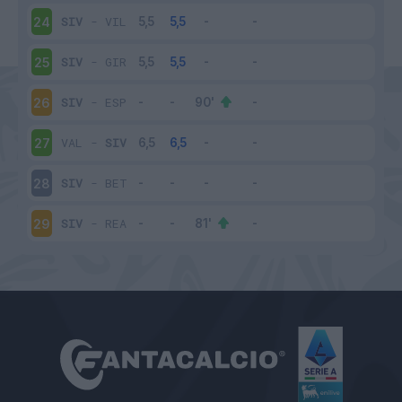
SIV
-
VIL
24
SIV
-
GIR
25
SIV
-
ESP
26
VAL
-
SIV
27
SIV
-
BET
28
SIV
-
REA
29