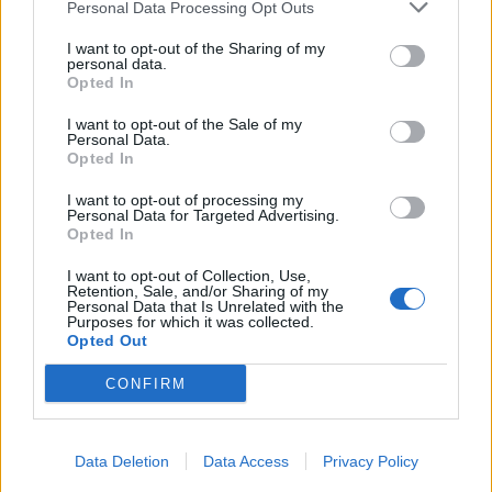
Personal Data Processing Opt Outs
Infortunato
0 - 0
%
I want to opt-out of the Sharing of my
personal data.
Inutilizzato
15 - 51
%
Opted In
I want to opt-out of the Sale of my
Personal Data.
Opted In
I want to opt-out of processing my
Personal Data for Targeted Advertising.
Opted In
Scarica riepilogo
Scarica
stagionale
I want to opt-out of Collection, Use,
Retention, Sale, and/or Sharing of my
Personal Data that Is Unrelated with the
Purposes for which it was collected.
Giornata
Voto
FV
Entrato
Uscito
Bonus/Malus
Opted Out
REN
-
AJA
1
CONFIRM
LEN
-
REN
2
Data Deletion
Data Access
Privacy Policy
TRO
-
REN
3