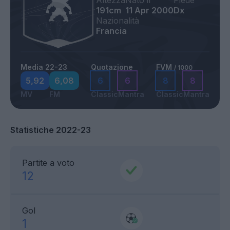
Altezza
Nato il
Piede
191cm
11 Apr 2000
Dx
Nazionalità
Francia
Media 22-23
Quotazione
FVM
/ 1000
5,92
6,08
6
6
8
8
MV
FM
Classic
Mantra
Classic
Mantra
Statistiche 2022-23
Partite a voto
12
Gol
1