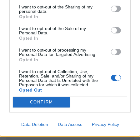
I want to opt-out of the Sharing of my
Infortunato
0 - 0
%
personal data.
Opted In
Inutilizzato
6 - 21
%
I want to opt-out of the Sale of my
Personal Data.
Opted In
I want to opt-out of processing my
Personal Data for Targeted Advertising.
Opted In
Scarica riepilogo
I want to opt-out of Collection, Use,
Scarica
Retention, Sale, and/or Sharing of my
stagionale
Personal Data that Is Unrelated with the
Purposes for which it was collected.
Opted Out
Giornata
Voto
FV
Entrato
Uscito
Bonus/Malus
CONFIRM
PAD
-
SCH
1
SCH
-
MAI
2
Data Deletion
Data Access
Privacy Policy
LIP
-
SCH
3