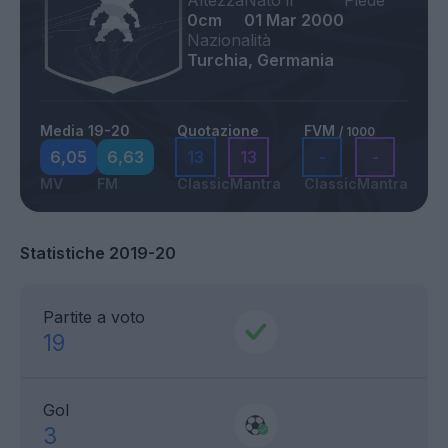
Altezza
Nato il
Piede
0cm
01 Mar 2000
Nazionalità
Turchia, Germania
Media 19-20
Quotazione
FVM
/ 1000
6,05
6,63
13
13
-
-
MV
FM
Classic
Mantra
Classic
Mantra
Statistiche 2019-20
Partite a voto
19
Gol
3