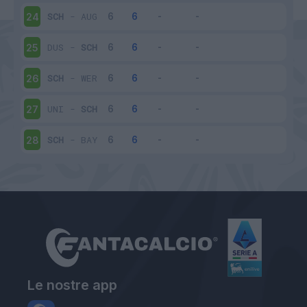
SCH
-
AUG
24
DUS
-
SCH
25
SCH
-
WER
26
UNI
-
SCH
27
SCH
-
BAY
28
Le nostre app