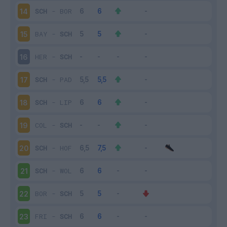
SCH
-
BOR
14
BAY
-
SCH
15
HER
-
SCH
16
SCH
-
PAD
17
SCH
-
LIP
18
COL
-
SCH
19
SCH
-
HOF
20
SCH
-
WOL
21
BOR
-
SCH
22
FRI
-
SCH
23