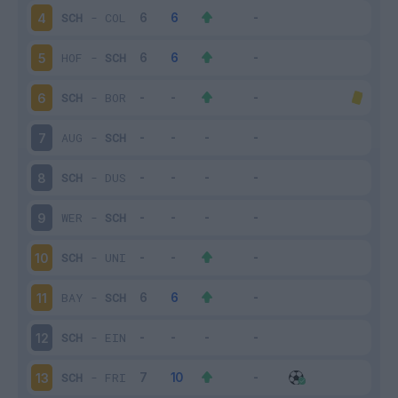
SCH
-
COL
4
HOF
-
SCH
5
SCH
-
BOR
6
AUG
-
SCH
7
SCH
-
DUS
8
WER
-
SCH
9
SCH
-
UNI
10
BAY
-
SCH
11
SCH
-
EIN
12
SCH
-
FRI
13