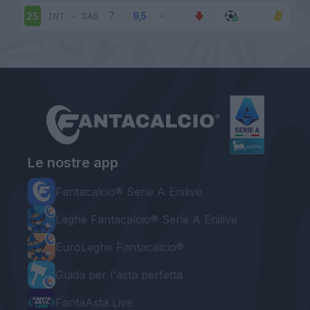
INT
-
SAS
25
Le nostre app
Fantacalcio® Serie A Enilive
Leghe Fantacalcio® Serie A Enilive
EuroLeghe Fantacalcio®
Guida per l'asta perfetta
FantaAsta Live