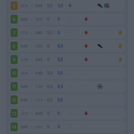
BEN
-
SAS
5
SAS
-
VER
6
FIO
-
SAS
7
SAS
-
CRO
8
SAM
-
SAS
9
GEN
-
SAS
10
SAS
-
TOR
11
SAS
-
ATA
12
JUV
-
SAS
13
SAS
-
CAG
14