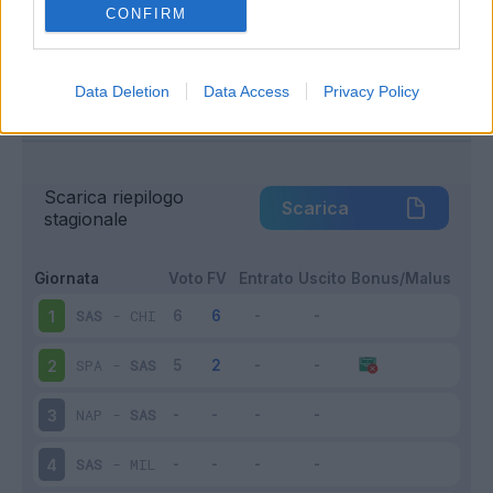
CONFIRM
Inutilizzato
5 - 20
%
Data Deletion
Data Access
Privacy Policy
Scarica riepilogo
Scarica
stagionale
Giornata
Voto
FV
Entrato
Uscito
Bonus/Malus
SAS
-
CHI
1
SPA
-
SAS
2
NAP
-
SAS
3
SAS
-
MIL
4