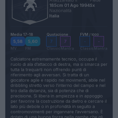
Altezza
Nato il
Piede
185cm
01 Ago 1994
Sx
Nazionalità
Italia
Media 17-18
Quotazione
FVM
/ 1000
5,58
5,60
7
7
-
-
MV
FM
Classic
Mantra
Classic
Mantra
Calciatore estremamente tecnico, occupa il
ruolo di ala d’attacco di destra, ma si smarca per
tutta la trequarti non offrendo punti di
riferimento agli avversari. Si tratta di un
giocatore agile e rapido nei movimenti, abile nel
dribbling stretto verso l’interno del campo e nel
tiro dalla distanza, sia di potenza che di
precisione. Si libera in ampiezza e in appoggio
per favorire la costruzione da dietro e cercare il
lato più debole o in profondità in seguito a
contromovimenti per ingannare l’avversario. È
dotato di una buona forza nella gambe che gli