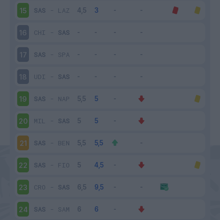
SAS
-
LAZ
15
CHI
-
SAS
16
SAS
-
SPA
17
UDI
-
SAS
18
SAS
-
NAP
19
MIL
-
SAS
20
SAS
-
BEN
21
SAS
-
FIO
22
CRO
-
SAS
23
SAS
-
SAM
24