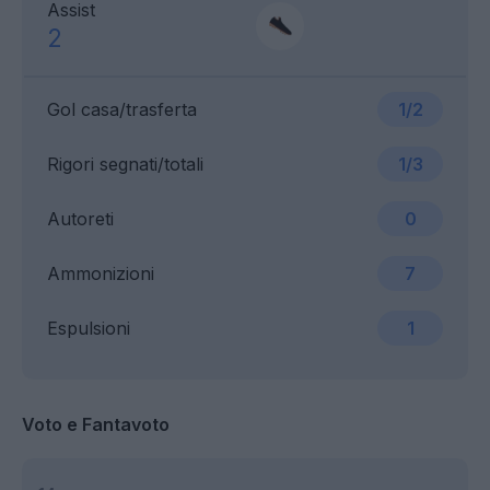
Assist
2
Gol casa/trasferta
1/2
Rigori segnati/totali
1/3
Autoreti
0
Ammonizioni
7
Espulsioni
1
Voto e Fantavoto