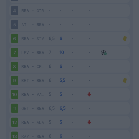
REA
-
GIR
4
ATL
-
REA
5
REA
-
SIV
6
LEV
-
REA
7
REA
-
CEL
8
BET
-
REA
9
REA
-
VAL
10
GET
-
REA
11
REA
-
ALA
12
RAY
-
REA
13