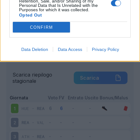
Retention, Sale, and/or Sharing of my
Squalificato
0 - 0
%
Personal Data that Is Unrelated with the
Purposes for which it was collected.
Infortunato
0 - 0
%
Opted Out
Inutilizzato
10 - 37
%
CONFIRM
Data Deletion
Data Access
Privacy Policy
Scarica riepilogo
Scarica
stagionale
Giornata
Voto
FV
Entrato
Uscito
Bonus/Malus
HUE
-
REA
1
REA
-
VAL
2
ATH
-
REA
3