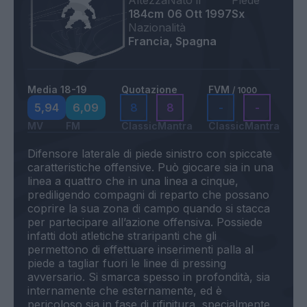
Altezza
Nato il
Piede
184cm
06 Ott 1997
Sx
Nazionalità
Francia, Spagna
Media 18-19
Quotazione
FVM
/ 1000
5,94
6,09
8
8
-
-
MV
FM
Classic
Mantra
Classic
Mantra
Difensore laterale di piede sinistro con spiccate
caratteristiche offensive. Può giocare sia in una
linea a quattro che in una linea a cinque,
prediligendo compagni di reparto che possano
coprire la sua zona di campo quando si stacca
per partecipare all’azione offensiva. Possiede
infatti doti atletiche straripanti che gli
permettono di effettuare inserimenti palla al
piede a tagliar fuori le linee di pressing
avversario. Si smarca spesso in profondità, sia
internamente che esternamente, ed è
pericoloso sia in fase di rifinitura, specialmente