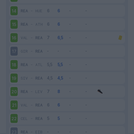
REA
-
HUE
14
REA
-
ATH
15
VAL
-
REA
16
GIR
-
REA
17
REA
-
ATL
18
SIV
-
REA
19
REA
-
LEV
20
VAL
-
REA
21
CEL
-
REA
22
REA
-
EIB
23