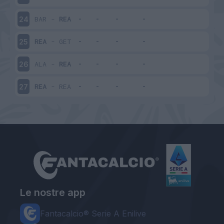
BAR
-
REA
24
REA
-
GET
25
ALA
-
REA
26
REA
-
REA
27
Le nostre app
Fantacalcio® Serie A Enilive