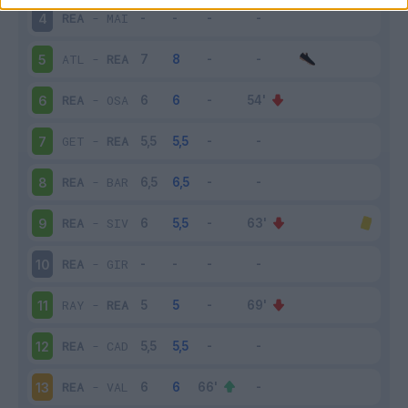
REA
-
MAI
4
ATL
-
REA
5
REA
-
OSA
6
GET
-
REA
7
REA
-
BAR
8
REA
-
SIV
9
REA
-
GIR
10
RAY
-
REA
11
REA
-
CAD
12
REA
-
VAL
13