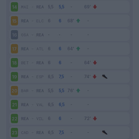
MAI
-
REA
14
REA
-
ELC
15
OSA
-
REA
16
REA
-
ATL
17
BET
-
REA
18
REA
-
ESP
19
BAR
-
REA
20
REA
-
VAL
21
REA
-
VIL
22
CAD
-
REA
23