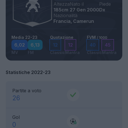
Altezza
Nato il
Piede
185cm
27 Gen 2000
Dx
Nazionalità
Francia, Camerun
Media 22-23
Quotazione
FVM
/ 1000
6,02
6,13
12
12
40
45
MV
FM
Classic
Mantra
Classic
Mantra
Statistiche 2022-23
Partite a voto
26
Gol
0