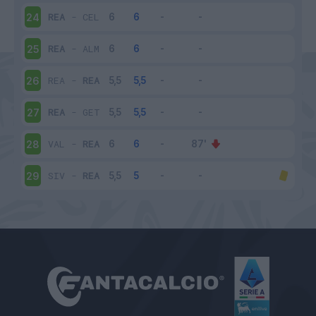
REA
-
CEL
24
REA
-
ALM
25
REA
-
REA
26
REA
-
GET
27
VAL
-
REA
28
SIV
-
REA
29