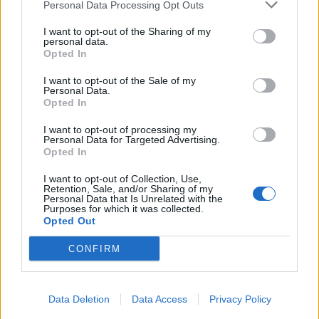
Personal Data Processing Opt Outs
Infortunato
0 - 0
%
I want to opt-out of the Sharing of my
personal data.
Inutilizzato
3 - 10
%
Opted In
I want to opt-out of the Sale of my
Personal Data.
Opted In
I want to opt-out of processing my
Personal Data for Targeted Advertising.
Opted In
Scarica riepilogo
Scarica
stagionale
I want to opt-out of Collection, Use,
Retention, Sale, and/or Sharing of my
Personal Data that Is Unrelated with the
Purposes for which it was collected.
Giornata
Voto
FV
Entrato
Uscito
Bonus/Malus
Opted Out
CEL
-
REA
1
CONFIRM
ESP
-
REA
2
Data Deletion
Data Access
Privacy Policy
REA
-
BET
3