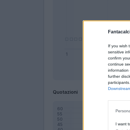
Fantacalci
If you wish 
sensitive in
confirm you
continue se
information 
Bonus
further disc
participants
Downstream 
Quotazioni
Persona
I want t