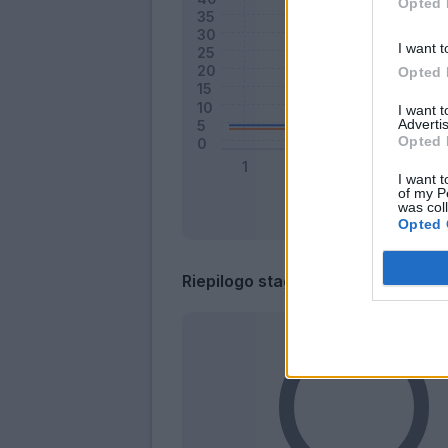
Opted 
I want t
Opted 
I want 
Advertis
Opted 
I want t
of my P
was col
Opted 
Riepilogo stagione