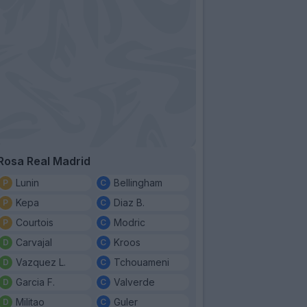
Rosa Real Madrid
Lunin
Bellingham
Kepa
Diaz B.
Courtois
Modric
Carvajal
Kroos
Vazquez L.
Tchouameni
Garcia F.
Valverde
Militao
Guler