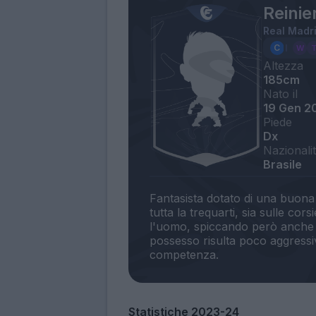
Reinie
Real Madr
Altezza
185cm
Nato il
19 Gen 2
Piede
Dx
Nazionali
Brasile
Fantasista dotato di una buona 
tutta la trequarti, sia sulle co
l'uomo, spiccando però anche pe
possesso risulta poco aggressivo
Statistiche 2023-24