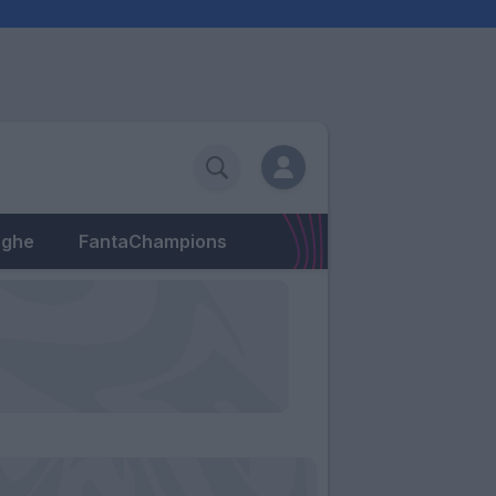
eghe
FantaChampions