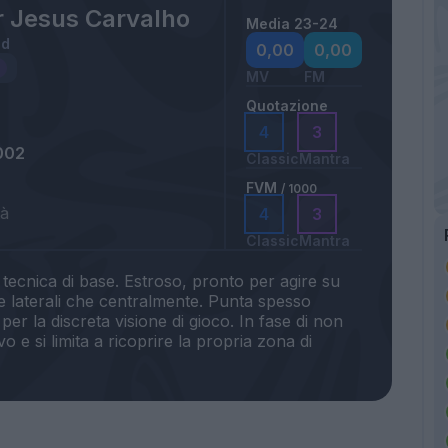
r Jesus Carvalho
Media 23-24
id
0,00
0,00
MV
FM
Quotazione
4
3
002
Classic
Mantra
FVM
/ 1000
tà
4
3
Classic
Mantra
tecnica di base. Estroso, pronto per agire su
rsie laterali che centralmente. Punta spesso
r la discreta visione di gioco. In fase di non
 e si limita a ricoprire la propria zona di