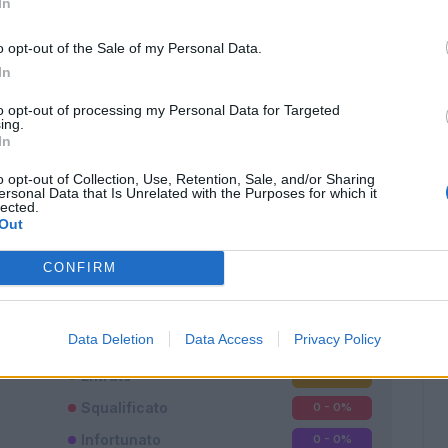
In
o opt-out of the Sale of my Personal Data.
In
to opt-out of processing my Personal Data for Targeted
ing.
In
o opt-out of Collection, Use, Retention, Sale, and/or Sharing
ersonal Data that Is Unrelated with the Purposes for which it
lected.
Classic
Mantra
Out
CONFIRM
Data Deletion
Data Access
Privacy Policy
Titolare
0 - 0
%
Entrato
0 - 0
%
Squalificato
0 - 0
%
Infortunato
0 - 0
%