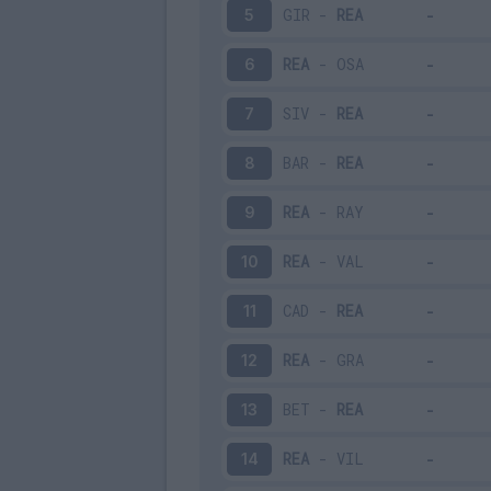
GIR
-
REA
5
REA
-
OSA
6
SIV
-
REA
7
BAR
-
REA
8
REA
-
RAY
9
REA
-
VAL
10
CAD
-
REA
11
REA
-
GRA
12
BET
-
REA
13
REA
-
VIL
14