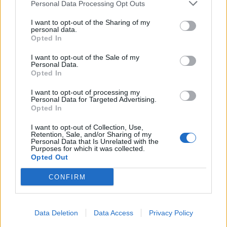
Personal Data Processing Opt Outs
Infortunato
0 - 0
%
I want to opt-out of the Sharing of my
personal data.
Inutilizzato
29 - 100
%
Opted In
I want to opt-out of the Sale of my
Personal Data.
Opted In
I want to opt-out of processing my
Personal Data for Targeted Advertising.
Opted In
Scarica riepilogo
Scarica
stagionale
I want to opt-out of Collection, Use,
Retention, Sale, and/or Sharing of my
Personal Data that Is Unrelated with the
Purposes for which it was collected.
Giornata
Voto
FV
Entrato
Uscito
Bonus/Malus
Opted Out
OVI
-
REA
1
CONFIRM
REA
-
MAI
2
Data Deletion
Data Access
Privacy Policy
REA
-
REA
3