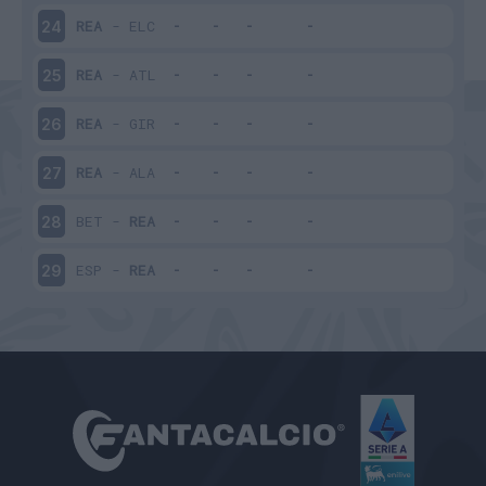
REA
-
ELC
24
REA
-
ATL
25
REA
-
GIR
26
REA
-
ALA
27
BET
-
REA
28
ESP
-
REA
29