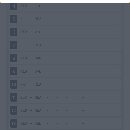
REA
-
ESP
4
ATL
-
REA
5
REA
-
VIL
6
GET
-
REA
7
REA
-
BAR
8
REA
-
VAL
9
RAY
-
REA
10
ELC
-
REA
11
GIR
-
REA
12
REA
-
CEL
13