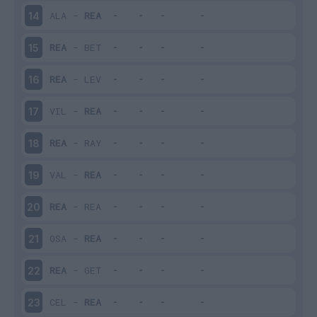
ALA
-
REA
14
REA
-
BET
15
REA
-
LEV
16
VIL
-
REA
17
REA
-
RAY
18
VAL
-
REA
19
REA
-
REA
20
OSA
-
REA
21
REA
-
GET
22
CEL
-
REA
23