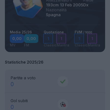
Altezza
Nato il
Piede
193cm
13 Feb 2005
Dx
Nazionalità
Spagna
Media 25/26
Quotazione
FVM
/ 1000
0,00
0,00
1
1
1
1
MV
FM
Classic
Mantra
Classic
Mantra
Statistiche 2025/26
Partite a voto
0
Gol subiti
0