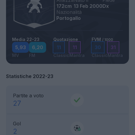
Altezza
Nato il
Piede
172cm
13 Feb 2000
Dx
Nazionalità
Portogallo
Media 22-23
Quotazione
FVM
/ 1000
5,93
6,20
11
11
30
31
MV
FM
Classic
Mantra
Classic
Mantra
Statistiche 2022-23
Partite a voto
27
Gol
2