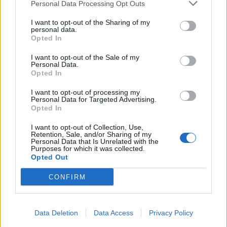
Personal Data Processing Opt Outs
Infortunato
0 - 0
%
I want to opt-out of the Sharing of my
personal data.
Inutilizzato
2 - 6
%
Opted In
I want to opt-out of the Sale of my
Personal Data.
Opted In
I want to opt-out of processing my
Personal Data for Targeted Advertising.
Opted In
Scarica riepilogo
Scarica
stagionale
I want to opt-out of Collection, Use,
Retention, Sale, and/or Sharing of my
Personal Data that Is Unrelated with the
Purposes for which it was collected.
Giornata
Voto
FV
Entrato
Uscito
Bonus/Malus
Opted Out
LIL
-
PAR
1
CONFIRM
PAR
-
MON
2
Data Deletion
Data Access
Privacy Policy
NAN
-
PAR
3