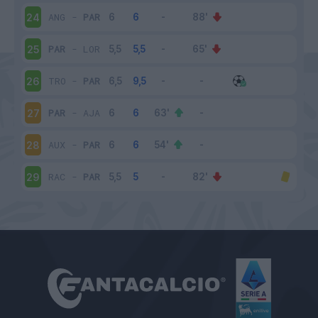
ANG
-
PAR
24
PAR
-
LOR
25
TRO
-
PAR
26
PAR
-
AJA
27
AUX
-
PAR
28
RAC
-
PAR
29