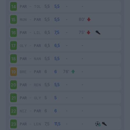
PAR
-
TOL
14
MON
-
PAR
15
PAR
-
LIL
16
OLY
-
PAR
17
PAR
-
NAN
18
BRE
-
PAR
19
PAR
-
REN
20
PAR
-
OLY
21
NIZ
-
PAR
22
PAR
-
LEN
23