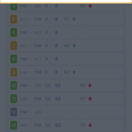
PAR
-
BRE
4
OLY
-
PAR
5
PAR
-
NIZ
6
REI
-
PAR
7
PAR
-
OLY
8
AJA
-
PAR
9
PAR
-
TRO
10
LOR
-
PAR
11
PAR
-
AUX
12
REN
-
PAR
13