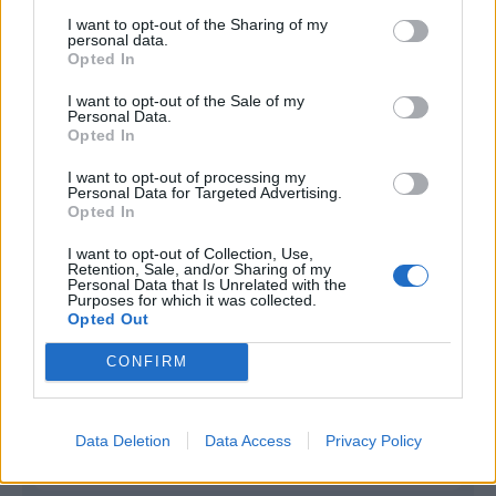
I want to opt-out of the Sharing of my
Infortunato
0 - 0
%
personal data.
Opted In
Inutilizzato
6 - 21
%
I want to opt-out of the Sale of my
Personal Data.
Opted In
I want to opt-out of processing my
Personal Data for Targeted Advertising.
Opted In
Scarica riepilogo
I want to opt-out of Collection, Use,
Scarica
Retention, Sale, and/or Sharing of my
stagionale
Personal Data that Is Unrelated with the
Purposes for which it was collected.
Opted Out
Giornata
Voto
FV
Entrato
Uscito
Bonus/Malus
CONFIRM
PAR
-
RAC
1
OLY
-
PAR
2
Data Deletion
Data Access
Privacy Policy
BOR
-
PAR
3