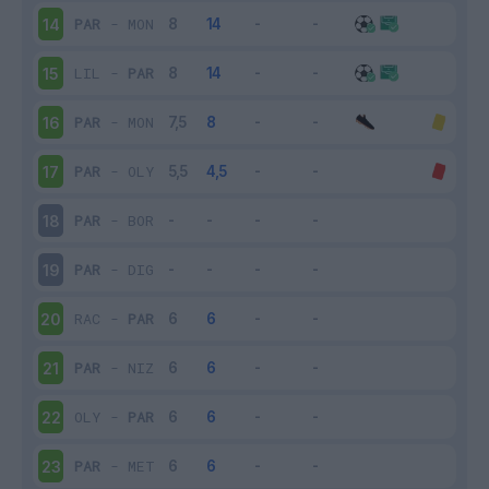
PAR
-
MON
14
LIL
-
PAR
15
PAR
-
MON
16
PAR
-
OLY
17
PAR
-
BOR
18
PAR
-
DIG
19
RAC
-
PAR
20
PAR
-
NIZ
21
OLY
-
PAR
22
PAR
-
MET
23