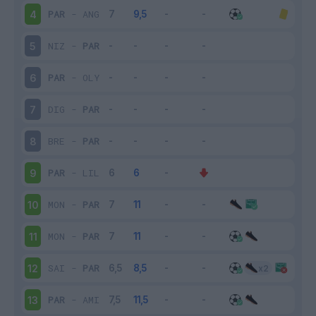
PAR
-
ANG
4
NIZ
-
PAR
5
PAR
-
OLY
6
DIG
-
PAR
7
BRE
-
PAR
8
PAR
-
LIL
9
MON
-
PAR
10
MON
-
PAR
11
SAI
-
PAR
12
PAR
-
AMI
13