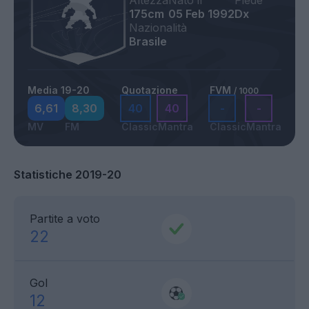
Altezza
Nato il
Piede
175cm
05 Feb 1992
Dx
Nazionalità
Brasile
Media 19-20
Quotazione
FVM
/ 1000
6,61
8,30
40
40
-
-
MV
FM
Classic
Mantra
Classic
Mantra
Statistiche 2019-20
Partite a voto
22
Gol
12