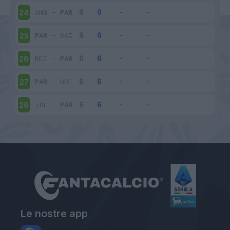
ANG
-
PAR
24
PAR
-
SAI
25
REI
-
PAR
26
PAR
-
BRE
27
TOL
-
PAR
28
Le nostre app