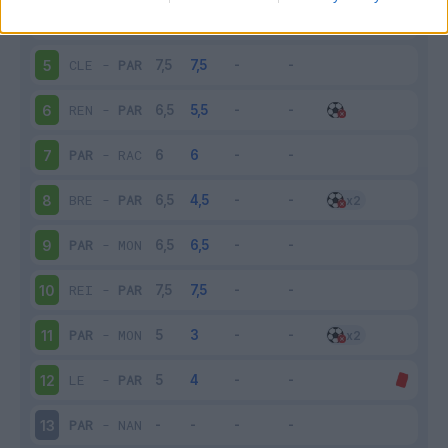
PAR
-
OLY
4
CLE
-
PAR
5
REN
-
PAR
6
PAR
-
RAC
7
BRE
-
PAR
8
PAR
-
MON
9
REI
-
PAR
10
PAR
-
MON
11
LE
-
PAR
12
PAR
-
NAN
13