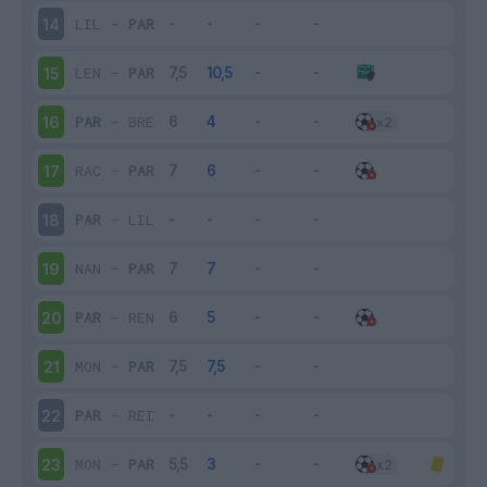
LIL
-
PAR
14
LEN
-
PAR
15
PAR
-
BRE
16
RAC
-
PAR
17
PAR
-
LIL
18
NAN
-
PAR
19
PAR
-
REN
20
MON
-
PAR
21
PAR
-
REI
22
MON
-
PAR
23