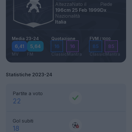
Altezza
Nato il
Piede
196cm
25 Feb 1999
Dx
Nazionalità
Italia
Media 23-24
Quotazione
FVM
/ 1000
6,41
5,64
16
16
85
85
MV
FM
Classic
Mantra
Classic
Mantra
Statistiche 2023-24
Partite a voto
22
Gol subiti
18