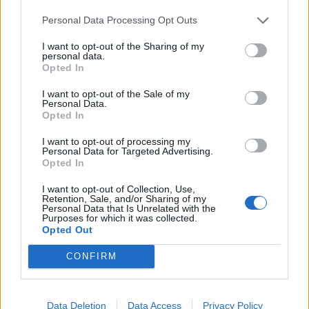
Infortunato
0 - 0
%
Personal Data Processing Opt Outs
Inutilizzato
8 - 26
%
I want to opt-out of the Sharing of my
personal data.
Opted In
I want to opt-out of the Sale of my
Personal Data.
Opted In
I want to opt-out of processing my
Personal Data for Targeted Advertising.
Scarica riepilogo
Scarica
Opted In
stagionale
I want to opt-out of Collection, Use,
Retention, Sale, and/or Sharing of my
Giornata
Voto
FV
Entrato
Uscito
Bonus/Malus
Personal Data that Is Unrelated with the
Purposes for which it was collected.
PAR
-
LEN
Opted Out
1
CONFIRM
OLY
-
PAR
2
PAR
-
NIZ
3
Data Deletion
Data Access
Privacy Policy