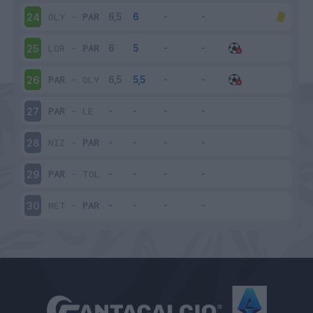
OLY
-
PAR
24
LOR
-
PAR
25
PAR
-
OLY
26
PAR
-
LE
27
NIZ
-
PAR
28
PAR
-
TOL
29
MET
-
PAR
30