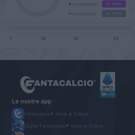
Infortunato
0 - 0%
%
Inutilizzato
0 - 0%
%
Le nostre app
Fantacalcio® Serie A Enilive
Leghe Fantacalcio® Serie A Enilive