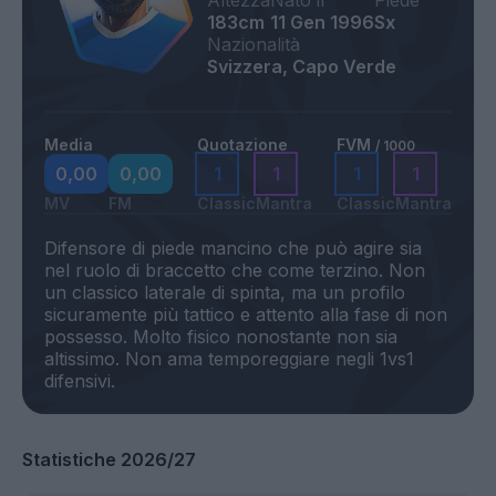
Altezza
Nato il
Piede
183cm
11 Gen 1996
Sx
Nazionalità
Svizzera, Capo Verde
Media
Quotazione
FVM
/ 1000
0,00
0,00
1
1
1
1
MV
FM
Classic
Mantra
Classic
Mantra
Difensore di piede mancino che può agire sia
nel ruolo di braccetto che come terzino. Non
un classico laterale di spinta, ma un profilo
sicuramente più tattico e attento alla fase di non
possesso. Molto fisico nonostante non sia
altissimo. Non ama temporeggiare negli 1vs1
Statistiche 2026/27