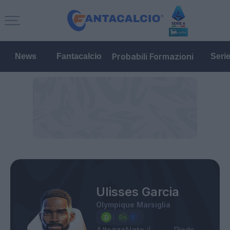
Probabili Formazioni
News
Fantacalcio
Seri
Ulisses Garcia
Olympique Marsiglia