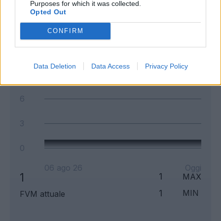
Purposes for which it was collected.
Opted Out
Andamento FantaValore di Mercato
CONFIRM
1
1
MAX
1
MIN
FVM attuale
Data Deletion
Data Access
Privacy Policy
6
3
0
06 ago 26
Oggi
1
1
MAX
1
MIN
FVM attuale