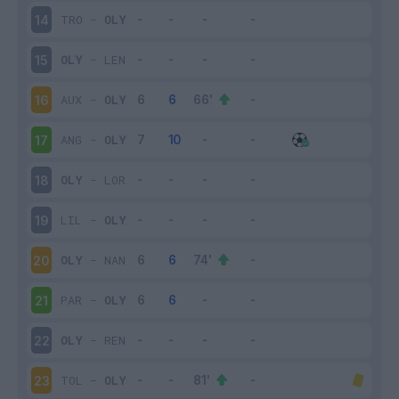
TRO
-
OLY
14
OLY
-
LEN
15
AUX
-
OLY
16
ANG
-
OLY
17
OLY
-
LOR
18
LIL
-
OLY
19
OLY
-
NAN
20
PAR
-
OLY
21
OLY
-
REN
22
TOL
-
OLY
23