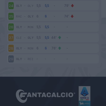
OLY
-
OLY
24
RAC
-
OLY
25
OLY
-
MON
26
CLE
-
OLY
27
OLY
-
MON
28
OLY
-
REI
29