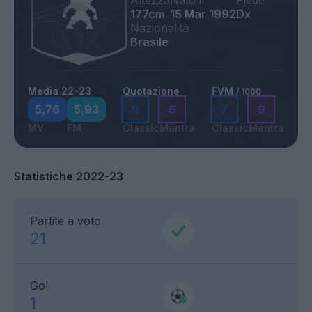
Altezza
Nato il
Piede
177cm
15 Mar 1992
Dx
Nazionalità
Brasile
Media 22-23
Quotazione
FVM
/ 1000
5,76
5,93
6
6
7
9
MV
FM
Classic
Mantra
Classic
Mantra
Statistiche 2022-23
Partite a voto
21
Gol
1