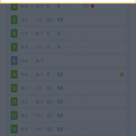
MON
-
OLY
4
OLY
-
PAR
5
LEN
-
OLY
6
OLY
-
TOL
7
REN
-
OLY
8
MON
-
OLY
9
OLY
-
LIL
10
OLY
-
OLY
11
OLY
-
NIZ
12
OLY
-
RAC
13