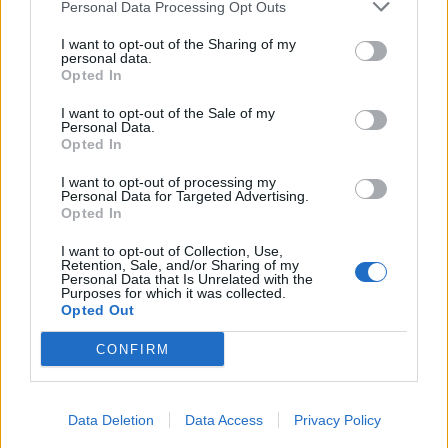
Personal Data Processing Opt Outs
Infortunato
0 - 0
%
I want to opt-out of the Sharing of my
personal data.
Inutilizzato
7 - 24
%
Opted In
I want to opt-out of the Sale of my
Personal Data.
Opted In
I want to opt-out of processing my
Personal Data for Targeted Advertising.
Opted In
Scarica riepilogo
Scarica
stagionale
I want to opt-out of Collection, Use,
Retention, Sale, and/or Sharing of my
Personal Data that Is Unrelated with the
Purposes for which it was collected.
Giornata
Voto
FV
Entrato
Uscito
Bonus/Malus
Opted Out
OLY
-
TRO
1
CONFIRM
REI
-
OLY
2
Data Deletion
Data Access
Privacy Policy
OLY
-
ANG
3