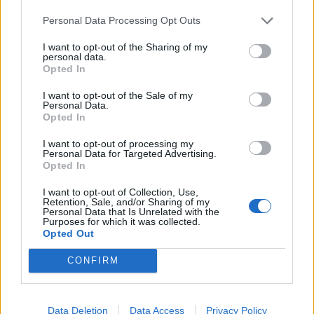
Infortunato
0 - 0
%
Personal Data Processing Opt Outs
Inutilizzato
12 - 40
%
I want to opt-out of the Sharing of my
personal data.
Opted In
I want to opt-out of the Sale of my
Personal Data.
Opted In
I want to opt-out of processing my
Personal Data for Targeted Advertising.
Scarica riepilogo
Scarica
Opted In
stagionale
I want to opt-out of Collection, Use,
Retention, Sale, and/or Sharing of my
Giornata
Voto
FV
Entrato
Uscito
Bonus/Malus
Personal Data that Is Unrelated with the
Purposes for which it was collected.
CRY
-
TOT
Opted Out
1
CONFIRM
TOT
-
CHE
2
ARS
-
TOT
3
Data Deletion
Data Access
Privacy Policy