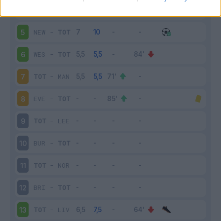
TOT
-
AST
4
NEW
-
TOT
5
WES
-
TOT
6
TOT
-
MAN
7
EVE
-
TOT
8
TOT
-
LEE
9
BUR
-
TOT
10
TOT
-
NOR
11
BRI
-
TOT
12
TOT
-
LIV
13