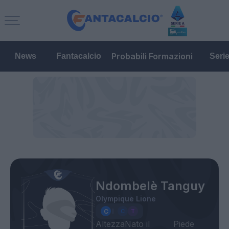
Probabili Formazioni
News
Fantacalcio
Seri
Ndombelè Tanguy
Olympique Lione
Altezza
Nato il
Piede