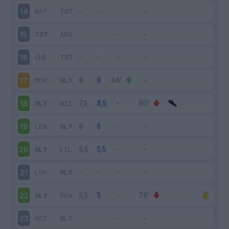
WAT
-
TOT
14
TOT
-
ARS
15
CHE
-
TOT
16
MON
-
OLY
17
OLY
-
NIZ
18
LEN
-
OLY
19
OLY
-
LIL
20
LOR
-
OLY
21
OLY
-
REN
22
REI
-
OLY
23