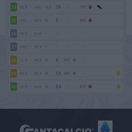
OLY
-
ANG
24
RAC
-
OLY
25
OLY
-
BOR
26
BRE
-
OLY
27
OLY
-
OLY
28
MET
-
OLY
29
OLY
-
NAN
30