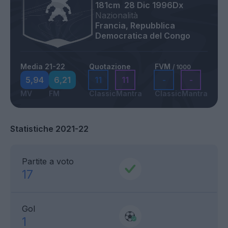
181cm
28 Dic 1996
Dx
Nazionalità
Francia, Repubblica
Democratica del Congo
Media 21-22
Quotazione
FVM
/ 1000
5,94
6,21
11
11
-
-
MV
FM
Classic
Mantra
Classic
Mantra
Statistiche 2021-22
Partite a voto
17
Gol
1