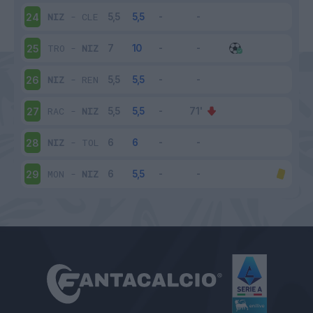
NIZ
-
CLE
24
TRO
-
NIZ
25
NIZ
-
REN
26
RAC
-
NIZ
27
NIZ
-
TOL
28
MON
-
NIZ
29