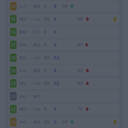
OLY
-
NIZ
14
NIZ
-
AJA
15
NIZ
-
REI
16
MON
-
NIZ
17
NIZ
-
AUX
18
NAN
-
NIZ
19
NIZ
-
LOR
20
ANG
-
NIZ
21
NIZ
-
PAR
22
BRE
-
NIZ
23