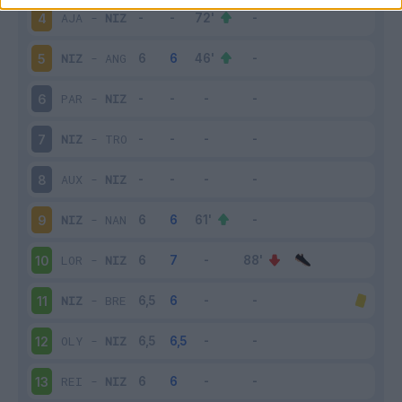
AJA
-
NIZ
4
NIZ
-
ANG
5
PAR
-
NIZ
6
NIZ
-
TRO
7
AUX
-
NIZ
8
NIZ
-
NAN
9
LOR
-
NIZ
10
NIZ
-
BRE
11
OLY
-
NIZ
12
REI
-
NIZ
13