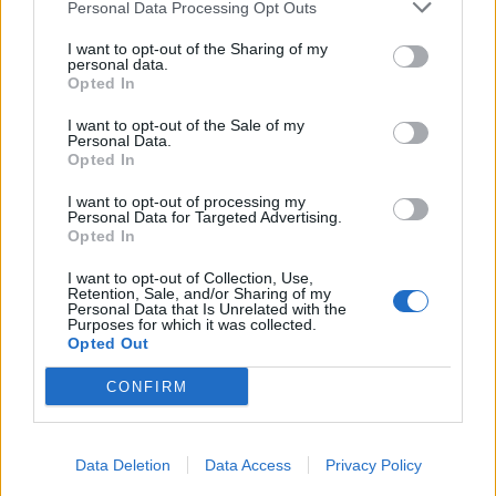
Personal Data Processing Opt Outs
Infortunato
0 - 0
%
I want to opt-out of the Sharing of my
personal data.
Inutilizzato
7 - 24
%
Opted In
I want to opt-out of the Sale of my
Personal Data.
Opted In
I want to opt-out of processing my
Personal Data for Targeted Advertising.
Opted In
Scarica riepilogo
Scarica
stagionale
I want to opt-out of Collection, Use,
Retention, Sale, and/or Sharing of my
Personal Data that Is Unrelated with the
Purposes for which it was collected.
Giornata
Voto
FV
Entrato
Uscito
Bonus/Malus
Opted Out
CLE
-
NIZ
1
CONFIRM
NIZ
-
OLY
2
Data Deletion
Data Access
Privacy Policy
NIZ
-
MON
3