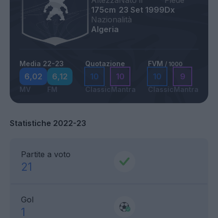
Altezza
Nato il
Piede
175cm
23 Set 1999
Dx
Nazionalità
Algeria
Media 22-23
Quotazione
FVM
/ 1000
6,02
6,12
10
10
10
9
MV
FM
Classic
Mantra
Classic
Mantra
Statistiche 2022-23
Partite a voto
21
Gol
1