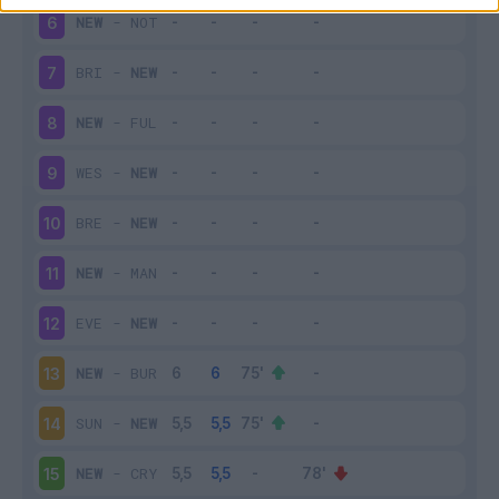
NEW
-
NOT
6
BRI
-
NEW
7
NEW
-
FUL
8
WES
-
NEW
9
BRE
-
NEW
10
NEW
-
MAN
11
EVE
-
NEW
12
NEW
-
BUR
13
SUN
-
NEW
14
NEW
-
CRY
15