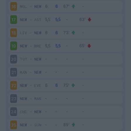
WOL
-
NEW
16
NEW
-
AST
17
LIV
-
NEW
18
NEW
-
BRE
19
TOT
-
NEW
20
MAN
-
NEW
21
NEW
-
EVE
22
NEW
-
MAN
23
CHE
-
NEW
24
NEW
-
SUN
25