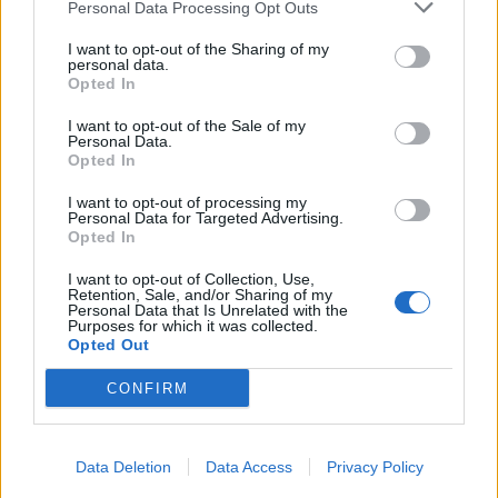
Personal Data Processing Opt Outs
Infortunato
10 - 34
%
I want to opt-out of the Sharing of my
personal data.
Inutilizzato
5 - 17
%
Opted In
I want to opt-out of the Sale of my
Personal Data.
Opted In
I want to opt-out of processing my
Personal Data for Targeted Advertising.
Opted In
Scarica riepilogo
Scarica
stagionale
I want to opt-out of Collection, Use,
Retention, Sale, and/or Sharing of my
Personal Data that Is Unrelated with the
Purposes for which it was collected.
Giornata
Voto
FV
Entrato
Uscito
Bonus/Malus
Opted Out
NEW
-
WOL
3
CONFIRM
BOU
-
NEW
4
Data Deletion
Data Access
Privacy Policy
NEW
-
ARS
5