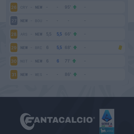
CRY
-
NEW
26
NEW
-
BOU
27
ARS
-
NEW
28
NEW
-
BRI
29
NOT
-
NEW
30
NEW
-
WES
31