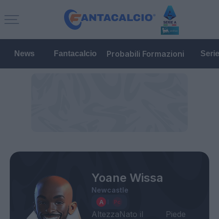
Probabili Formazioni
News
Fantacalcio
Seri
Yoane Wissa
Newcastle
Altezza
Nato il
Piede