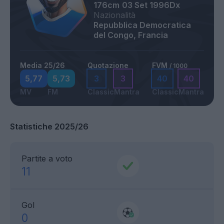
176cm
03 Set 1996
Dx
Nazionalità
Repubblica Democratica
del Congo, Francia
Media 25/26
Quotazione
FVM
/ 1000
5,77
5,73
3
3
40
40
MV
FM
Classic
Mantra
Classic
Mantra
Statistiche 2025/26
Partite a voto
11
Gol
0