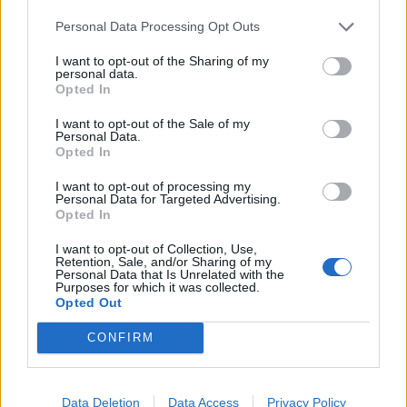
Infortunato
0 - 0
%
Personal Data Processing Opt Outs
Inutilizzato
24 - 80
%
I want to opt-out of the Sharing of my
personal data.
Opted In
I want to opt-out of the Sale of my
Personal Data.
Opted In
I want to opt-out of processing my
Personal Data for Targeted Advertising.
Scarica riepilogo
Scarica
Opted In
stagionale
I want to opt-out of Collection, Use,
Retention, Sale, and/or Sharing of my
Giornata
Voto
FV
Entrato
Uscito
Bonus/Malus
Personal Data that Is Unrelated with the
Purposes for which it was collected.
NEW
-
LIV
Opted Out
1
CONFIRM
BRI
-
NEW
2
NEW
-
BRE
3
Data Deletion
Data Access
Privacy Policy