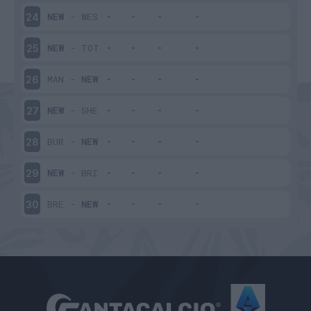
NEW
-
WES
24
NEW
-
TOT
25
MAN
-
NEW
26
NEW
-
SHE
27
BUR
-
NEW
28
NEW
-
BRI
29
BRE
-
NEW
30