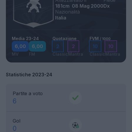
Altezza
Nato il
Piede
181cm
08 Mag 2000
Dx
Nazionalità
Italia
Media 23-24
Quotazione
FVM
/ 1000
6,00
6,00
2
2
10
10
MV
FM
Classic
Mantra
Classic
Mantra
Statistiche 2023-24
Partite a voto
6
Gol
0