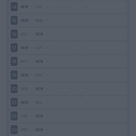
NEW
-
FUL
14
NEW
-
MAN
15
AST
-
NEW
16
NEW
-
LUT
17
NOT
-
NEW
18
NEW
-
BOU
19
ARS
-
NEW
20
NEW
-
WOL
21
CHE
-
NEW
22
CRY
-
NEW
23