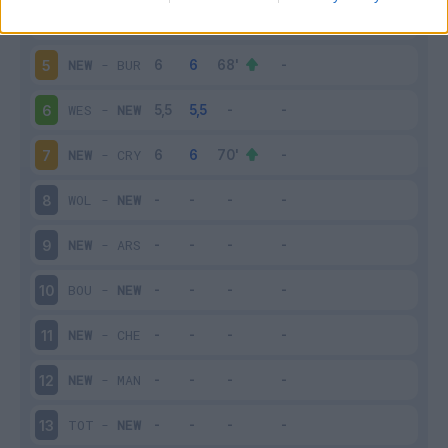
SHE
-
NEW
4
NEW
-
BUR
5
WES
-
NEW
6
NEW
-
CRY
7
WOL
-
NEW
8
NEW
-
ARS
9
BOU
-
NEW
10
NEW
-
CHE
11
NEW
-
MAN
12
TOT
-
NEW
13