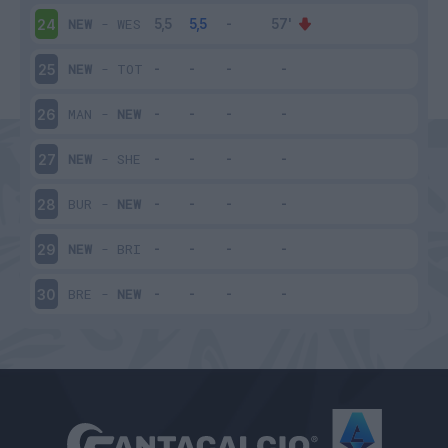
NEW
-
WES
24
NEW
-
TOT
25
MAN
-
NEW
26
NEW
-
SHE
27
BUR
-
NEW
28
NEW
-
BRI
29
BRE
-
NEW
30