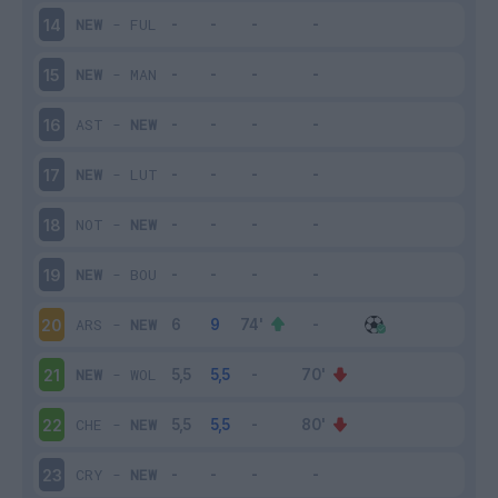
NEW
-
FUL
14
NEW
-
MAN
15
AST
-
NEW
16
NEW
-
LUT
17
NOT
-
NEW
18
NEW
-
BOU
19
ARS
-
NEW
20
NEW
-
WOL
21
CHE
-
NEW
22
CRY
-
NEW
23