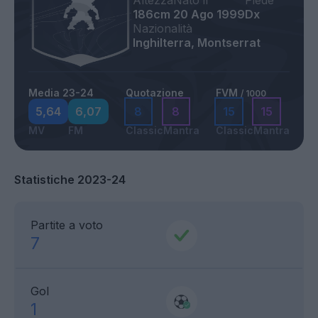
Altezza
Nato il
Piede
186cm
20 Ago 1999
Dx
Nazionalità
Inghilterra, Montserrat
Media 23-24
Quotazione
FVM
/ 1000
5,64
6,07
8
8
15
15
MV
FM
Classic
Mantra
Classic
Mantra
Statistiche 2023-24
Partite a voto
7
Gol
1