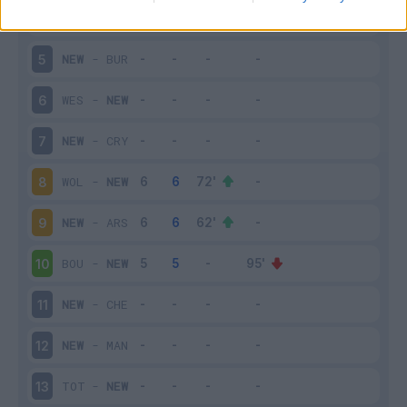
SHE
-
NEW
4
NEW
-
BUR
5
WES
-
NEW
6
NEW
-
CRY
7
WOL
-
NEW
8
NEW
-
ARS
9
BOU
-
NEW
10
NEW
-
CHE
11
NEW
-
MAN
12
TOT
-
NEW
13