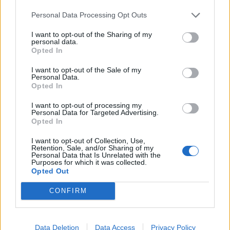
Infortunato
0 - 0
%
Personal Data Processing Opt Outs
Inutilizzato
23 - 76
%
I want to opt-out of the Sharing of my
personal data.
Opted In
I want to opt-out of the Sale of my
Personal Data.
Opted In
I want to opt-out of processing my
Personal Data for Targeted Advertising.
Scarica riepilogo
Scarica
Opted In
stagionale
I want to opt-out of Collection, Use,
Retention, Sale, and/or Sharing of my
Giornata
Voto
FV
Entrato
Uscito
Bonus/Malus
Personal Data that Is Unrelated with the
Purposes for which it was collected.
NEW
-
LIV
Opted Out
1
CONFIRM
BRI
-
NEW
2
NEW
-
BRE
3
Data Deletion
Data Access
Privacy Policy