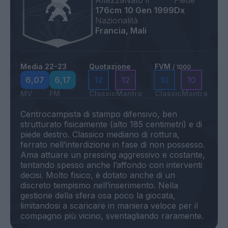
Altezza
Nato il
Piede
176cm
10 Gen 1999
Dx
Nazionalità
Francia, Mali
Media 22-23
Quotazione
FVM
/ 1000
6,07
6,17
12
12
10
10
MV
FM
Classic
Mantra
Classic
Mantra
Centrocampista di stampo difensivo, ben
strutturato fisicamente (alto 185 centimetri) e di
piede destro. Classico mediano di rottura,
ferrato nell’interdizione in fase di non possesso.
Ama attuare un pressing aggressivo e costante,
tentando spesso anche l’affondo con interventi
decisi. Molto fisico, è dotato anche di un
discreto tempismo nell’inserimento. Nella
gestione della sfera osa poco la giocata,
limitandosi a scaricare in maniera veloce per il