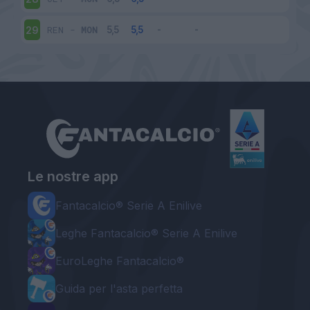
REN
-
MON
29
Le nostre app
Fantacalcio® Serie A Enilive
Leghe Fantacalcio® Serie A Enilive
EuroLeghe Fantacalcio®
Guida per l'asta perfetta