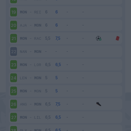
MON
-
REI
19
AJA
-
MON
20
MON
-
RAC
21
NAN
-
MON
22
MON
-
LOR
23
LEN
-
MON
24
MON
-
MON
25
ANG
-
MON
26
MON
-
LIL
27
OLY
-
MON
28