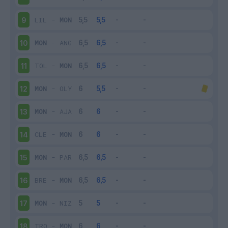
LIL
-
MON
9
MON
-
ANG
10
TOL
-
MON
11
MON
-
OLY
12
MON
-
AJA
13
CLE
-
MON
14
MON
-
PAR
15
BRE
-
MON
16
MON
-
NIZ
17
TRO
-
MON
18