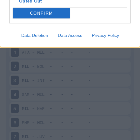
Opted Out
CONFIRM
Scarica riepilogo
Scarica
stagionale
Data Deletion
Data Access
Privacy Policy
Giornata
Voto
FV
Entrato
Uscito
Bonus/Malus
ATA
-
MIL
1
MIL
-
BOL
2
MIL
-
INT
3
SAM
-
MIL
4
MIL
-
NAP
5
EMP
-
MIL
6
MIL
-
JUV
7