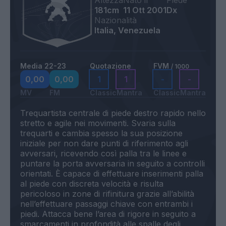
Altezza
Nato il
Piede
181cm
11 Ott 2001
Dx
Nazionalità
Italia, Venezuela
Media 22-23
Quotazione
FVM
/ 1000
0,00
0,00
1
1
-
-
MV
FM
Classic
Mantra
Classic
Mantra
Trequartista centrale di piede destro rapido nello
stretto e agile nei movimenti. Svaria sulla
trequarti e cambia spesso la sua posizione
iniziale per non dare punti di riferimento agli
avversari, ricevendo così palla tra le linee e
puntare la porta avversaria in seguito a controlli
orientati. È capace di effettuare inserimenti palla
al piede con discreta velocità e risulta
pericoloso in zone di rifinitura grazie all’abilità
nell’effettuare passaggi chiave con entrambi i
piedi. Attacca bene l’area di rigore in seguito a
smarcamenti in profondità alle spalle degli