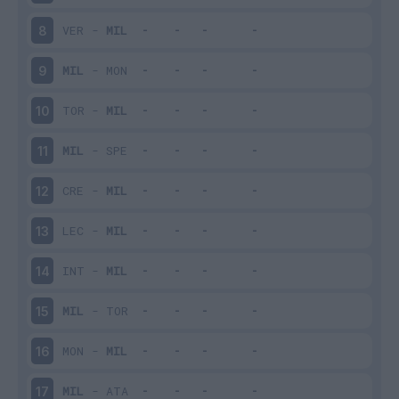
VER
-
MIL
8
MIL
-
MON
9
TOR
-
MIL
10
MIL
-
SPE
11
CRE
-
MIL
12
LEC
-
MIL
13
INT
-
MIL
14
MIL
-
TOR
15
MON
-
MIL
16
MIL
-
ATA
17