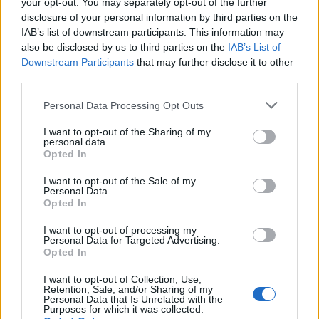
your opt-out. You may separately opt-out of the further
disclosure of your personal information by third parties on the
IAB’s list of downstream participants. This information may
also be disclosed by us to third parties on the
IAB’s List of
Downstream Participants
that may further disclose it to other
Classic
Mantra
third parties.
Personal Data Processing Opt Outs
Riepilogo stagione
I want to opt-out of the Sharing of my
personal data.
Titolare
0 - 0
%
Opted In
Entrato
0 - 0
%
I want to opt-out of the Sale of my
Personal Data.
Squalificato
0 - 0
%
Opted In
Infortunato
0 - 0
%
I want to opt-out of processing my
Personal Data for Targeted Advertising.
Inutilizzato
29 - 100
%
Opted In
I want to opt-out of Collection, Use,
Retention, Sale, and/or Sharing of my
Personal Data that Is Unrelated with the
Purposes for which it was collected.