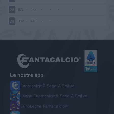
MIL
-
SAM
28
JUV
-
MIL
29
Le nostre app
Fantacalcio® Serie A Enilive
Leghe Fantacalcio® Serie A Enilive
EuroLeghe Fantacalcio®