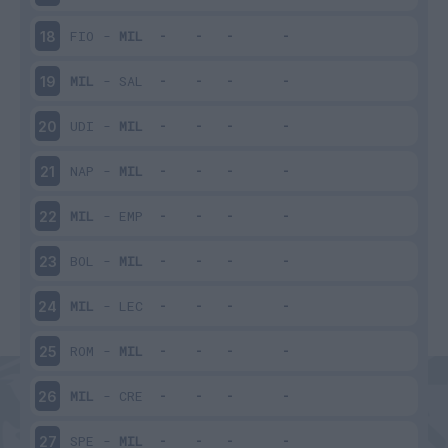
FIO
-
MIL
18
MIL
-
SAL
19
UDI
-
MIL
20
NAP
-
MIL
21
MIL
-
EMP
22
BOL
-
MIL
23
MIL
-
LEC
24
ROM
-
MIL
25
MIL
-
CRE
26
SPE
-
MIL
27