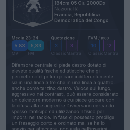
184cm
05 Giu 2000
Dx
Nazionalità
Francia, Repubblica
Democratica del Congo
Media 23-24
Quotazione
FVM
/ 1000
5,83
5,83
3
3
10
12
MV
FM
Classic
Mantra
Classic
Mantra
Difensore centrale di piede destro dotato di
elevate qualità fisiche ed atletiche che gli
permettono di poter giocare indifferentemente
sia in una linea a tre che in una linea a quattro,
anche come terzino destro. Veloce sul lungo,
aggressivo nei contrasti, può essere considerato
un calciatore moderno a cui piace giocare con
la difesa alta e aggredire l’avversario cercando
spesso l’anticipo ed utilizzando il fisico per
imporsi nei tackle. In fase di possesso predilige
un fraseggio corto e ordinato ma, se ha lo
spazio per attaccare, non esita nell’inserirsi