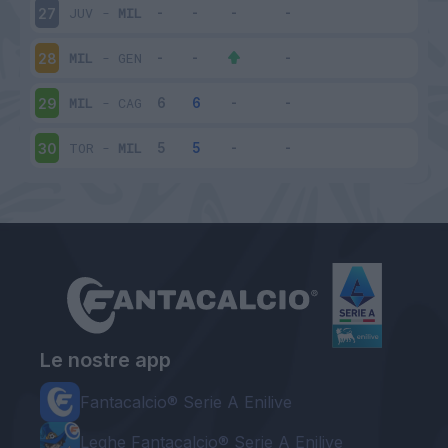
JUV
-
MIL
27
MIL
-
GEN
28
MIL
-
CAG
29
TOR
-
MIL
30
Le nostre app
Fantacalcio® Serie A Enilive
Leghe Fantacalcio® Serie A Enilive