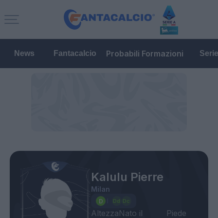
Probabili Formazioni
News
Fantacalcio
Seri
Kalulu Pierre
Milan
Altezza
Nato il
Piede