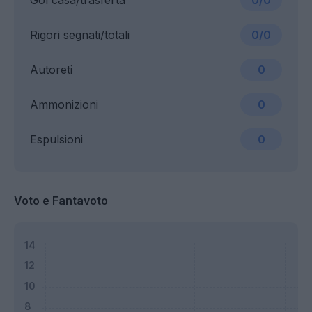
Gol casa/trasferta
0/0
Rigori segnati/totali
0/0
Autoreti
0
Ammonizioni
0
Espulsioni
0
Voto e Fantavoto