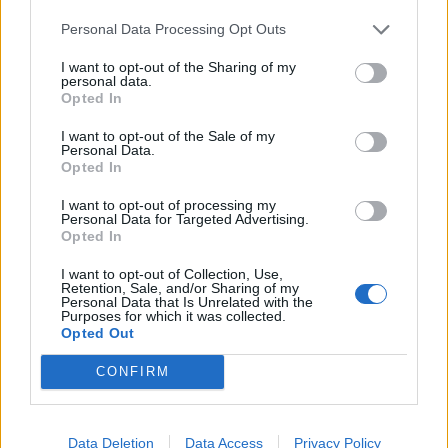
Infortunato
0 - 0
%
Personal Data Processing Opt Outs
Inutilizzato
18 - 60
%
I want to opt-out of the Sharing of my
personal data.
Opted In
I want to opt-out of the Sale of my
Personal Data.
Opted In
I want to opt-out of processing my
Personal Data for Targeted Advertising.
Scarica riepilogo
Scarica
Opted In
stagionale
I want to opt-out of Collection, Use,
Retention, Sale, and/or Sharing of my
Giornata
Voto
FV
Entrato
Uscito
Bonus/Malus
Personal Data that Is Unrelated with the
Purposes for which it was collected.
SHE
-
MAN
Opted Out
1
CONFIRM
MAN
-
FUL
2
WES
-
MAN
3
Data Deletion
Data Access
Privacy Policy