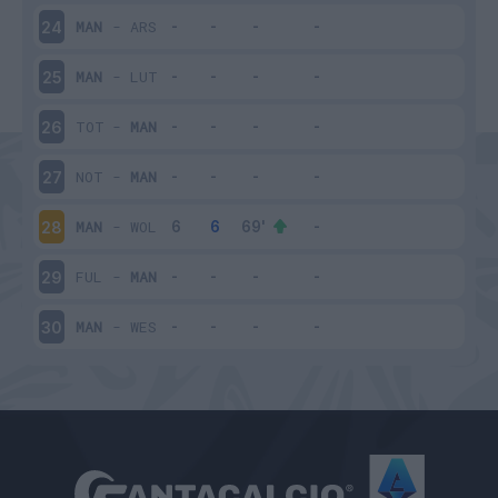
MAN
-
ARS
24
MAN
-
LUT
25
TOT
-
MAN
26
NOT
-
MAN
27
MAN
-
WOL
28
FUL
-
MAN
29
MAN
-
WES
30