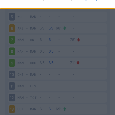
MAN
-
NOT
4
WOL
-
MAN
5
ARS
-
MAN
6
MAN
-
BRI
7
MAN
-
MAN
8
MAN
-
BOU
9
CHE
-
MAN
10
MAN
-
LIV
11
MAN
-
TOT
12
LUT
-
MAN
13