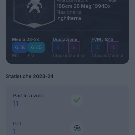
Altezza
Nato il
Piede
188cm
28 Mag 1994
Dx
Nazionalità
Inghilterra
Media 23-24
Quotazione
FVM
/ 1000
6,18
6,45
9
9
15
15
MV
FM
Classic
Mantra
Classic
Mantra
Statistiche 2023-24
Partite a voto
11
Gol
1