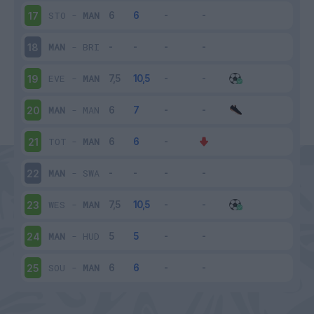
STO
-
MAN
17
MAN
-
BRI
18
EVE
-
MAN
19
MAN
-
MAN
20
TOT
-
MAN
21
MAN
-
SWA
22
WES
-
MAN
23
MAN
-
HUD
24
SOU
-
MAN
25