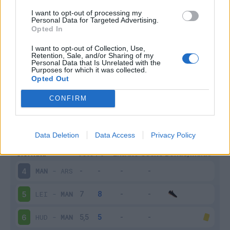
I want to opt-out of processing my
Infortunato
0 - 0
%
Personal Data for Targeted Advertising.
Opted In
Inutilizzato
6 - 27
%
I want to opt-out of Collection, Use,
Retention, Sale, and/or Sharing of my
Personal Data that Is Unrelated with the
Purposes for which it was collected.
Opted Out
CONFIRM
Scarica riepilogo
Scarica
stagionale
Data Deletion
Data Access
Privacy Policy
Giornata
Voto
FV
Entrato
Uscito
Bonus/Malus
MAN
-
ARS
4
LEI
-
MAN
5
HUD
-
MAN
6