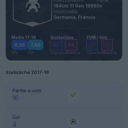
Altezza
Nato il
Piede
184cm
11 Gen 1996
Sx
Nazionalità
Germania, Francia
Media 17-18
Quotazione
FVM
/ 1000
6,56
7,66
22
24
-
-
MV
FM
Classic
Mantra
Classic
Mantra
Statistiche 2017-18
Partite a voto
16
Gol
4