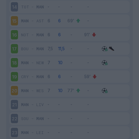
TOT
-
MAN
14
MAN
-
AST
15
NOT
-
MAN
16
BOU
-
MAN
17
MAN
-
NEW
18
CRY
-
MAN
19
MAN
-
WES
20
MAN
-
LIV
21
SOU
-
MAN
22
MAN
-
LEI
23