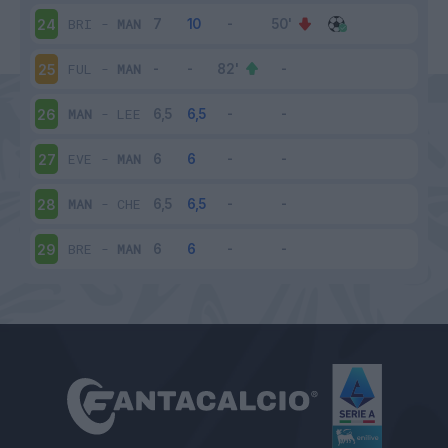
BRI
-
MAN
24
FUL
-
MAN
25
MAN
-
LEE
26
EVE
-
MAN
27
MAN
-
CHE
28
BRE
-
MAN
29