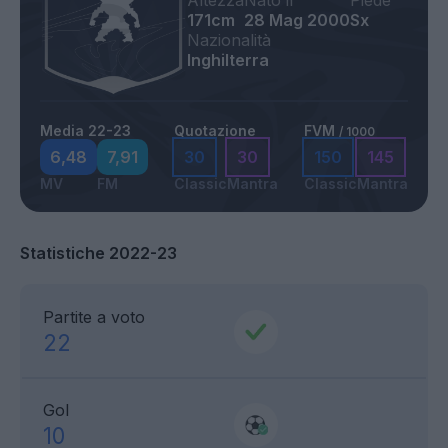
Altezza
Nato il
Piede
171cm
28 Mag 2000
Sx
Nazionalità
Inghilterra
Media 22-23
Quotazione
FVM
/ 1000
6,48
7,91
30
30
150
145
MV
FM
Classic
Mantra
Classic
Mantra
Statistiche 2022-23
Partite a voto
22
Gol
10