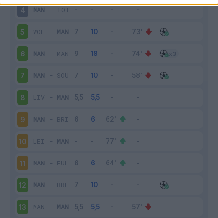
MAN
-
TOT
4
WOL
-
MAN
5
MAN
-
MAN
6
MAN
-
SOU
7
LIV
-
MAN
8
MAN
-
BRI
9
LEI
-
MAN
10
MAN
-
FUL
11
MAN
-
BRE
12
MAN
-
MAN
13