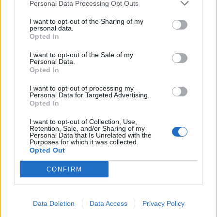
Personal Data Processing Opt Outs
Infortunato
0 - 0
%
I want to opt-out of the Sharing of my
personal data.
Inutilizzato
5 - 17
%
Opted In
I want to opt-out of the Sale of my
Personal Data.
Opted In
I want to opt-out of processing my
Personal Data for Targeted Advertising.
Opted In
Scarica riepilogo
Scarica
stagionale
I want to opt-out of Collection, Use,
Retention, Sale, and/or Sharing of my
Personal Data that Is Unrelated with the
Purposes for which it was collected.
Giornata
Voto
FV
Entrato
Uscito
Bonus/Malus
Opted Out
NEW
-
MAN
1
CONFIRM
MAN
-
CRY
2
Data Deletion
Data Access
Privacy Policy
AST
-
MAN
3