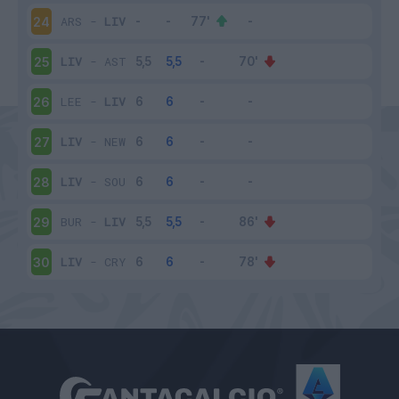
ARS
-
LIV
24
LIV
-
AST
25
LEE
-
LIV
26
LIV
-
NEW
27
LIV
-
SOU
28
BUR
-
LIV
29
LIV
-
CRY
30