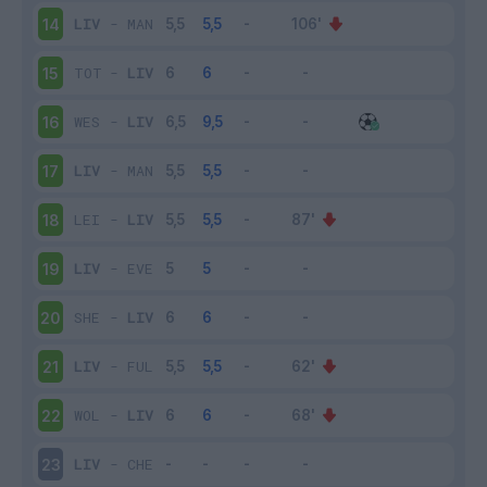
LIV
-
MAN
14
TOT
-
LIV
15
WES
-
LIV
16
LIV
-
MAN
17
LEI
-
LIV
18
LIV
-
EVE
19
SHE
-
LIV
20
LIV
-
FUL
21
WOL
-
LIV
22
LIV
-
CHE
23