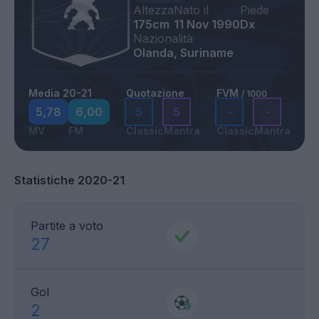
Altezza
Nato il
Piede
175cm
11 Nov 1990
Dx
Nazionalità
Olanda, Suriname
Media 20-21
Quotazione
FVM
/ 1000
5,78
6,00
5
5
-
-
MV
FM
Classic
Mantra
Classic
Mantra
Statistiche 2020-21
Partite a voto
27
Gol
2