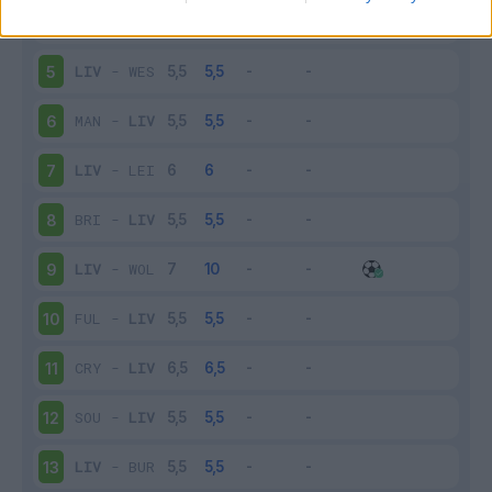
LIV
-
SHE
4
LIV
-
WES
5
MAN
-
LIV
6
LIV
-
LEI
7
BRI
-
LIV
8
LIV
-
WOL
9
FUL
-
LIV
10
CRY
-
LIV
11
SOU
-
LIV
12
LIV
-
BUR
13