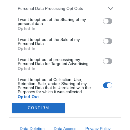
Infortunato
0 - 0
%
Personal Data Processing Opt Outs
Inutilizzato
1 - 3
%
I want to opt-out of the Sharing of my
personal data.
Opted In
I want to opt-out of the Sale of my
Personal Data.
Opted In
I want to opt-out of processing my
Personal Data for Targeted Advertising.
Scarica riepilogo
Scarica
Opted In
stagionale
I want to opt-out of Collection, Use,
Retention, Sale, and/or Sharing of my
Giornata
Voto
FV
Entrato
Uscito
Bonus/Malus
Personal Data that Is Unrelated with the
Purposes for which it was collected.
LIV
-
ARS
Opted Out
1
CONFIRM
AST
-
LIV
2
EVE
-
LIV
3
Data Deletion
Data Access
Privacy Policy