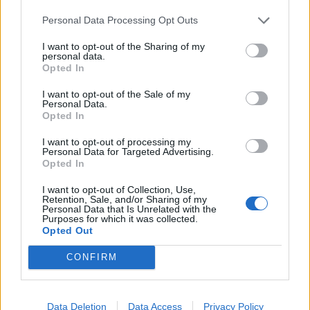
Infortunato
0 - 0
%
Personal Data Processing Opt Outs
Inutilizzato
2 - 6
%
I want to opt-out of the Sharing of my
personal data.
Opted In
I want to opt-out of the Sale of my
Personal Data.
Opted In
I want to opt-out of processing my
Personal Data for Targeted Advertising.
Scarica riepilogo
Scarica
Opted In
stagionale
I want to opt-out of Collection, Use,
Retention, Sale, and/or Sharing of my
Giornata
Voto
FV
Entrato
Uscito
Bonus/Malus
Personal Data that Is Unrelated with the
Purposes for which it was collected.
LEE
-
LIV
Opted Out
1
CONFIRM
LIV
-
CRY
2
BRE
-
LIV
3
Data Deletion
Data Access
Privacy Policy