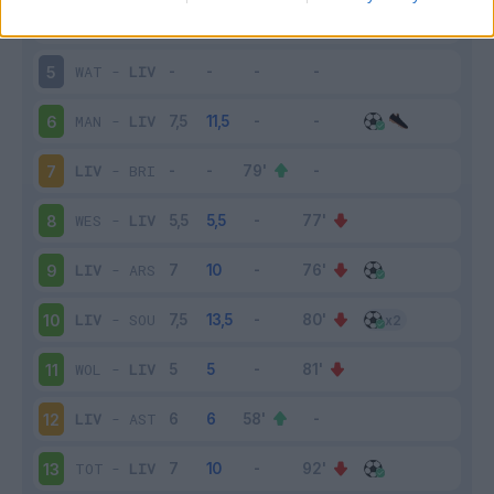
LIV
-
MAN
4
WAT
-
LIV
5
MAN
-
LIV
6
LIV
-
BRI
7
WES
-
LIV
8
LIV
-
ARS
9
LIV
-
SOU
10
WOL
-
LIV
11
LIV
-
AST
12
TOT
-
LIV
13