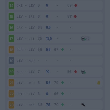
CHE
-
LIV
14
LIV
-
BRE
15
CRY
-
LIV
16
LIV
-
LEI
17
BUR
-
LIV
18
LIV
-
NOR
19
ARS
-
LIV
20
LIV
-
WES
21
BRI
-
LIV
22
LIV
-
MAN
23