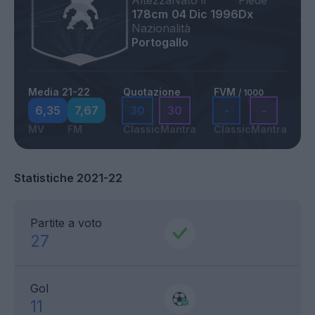
Altezza
Nato il
Piede
178cm
04 Dic 1996
Dx
Nazionalità
Portogallo
Media 21-22
Quotazione
FVM
/ 1000
6,35
7,67
30
30
-
-
MV
FM
Classic
Mantra
Classic
Mantra
Statistiche 2021-22
Partite a voto
27
Gol
11