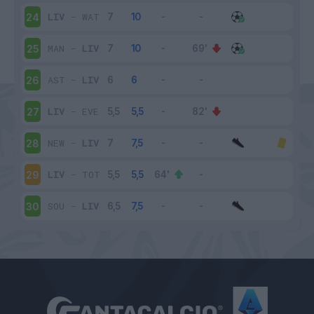
LIV
-
WAT
24
MAN
-
LIV
25
AST
-
LIV
26
LIV
-
EVE
27
NEW
-
LIV
28
LIV
-
TOT
29
SOU
-
LIV
30