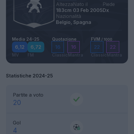
Altezza
Nato il
Piede
183cm
03 Feb 2005
Dx
Nazionalità
Belgio, Spagna
Media 24-25
Quotazione
FVM
/ 1000
6,12
6,72
16
16
22
22
MV
FM
Classic
Mantra
Classic
Mantra
Statistiche 2024-25
Partite a voto
20
Gol
4