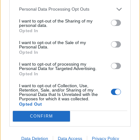
Infortunato
0 - 0
%
Personal Data Processing Opt Outs
Inutilizzato
9 - 30
%
I want to opt-out of the Sharing of my
personal data.
Opted In
I want to opt-out of the Sale of my
Personal Data.
Opted In
I want to opt-out of processing my
Personal Data for Targeted Advertising.
Scarica riepilogo
Scarica
Opted In
stagionale
I want to opt-out of Collection, Use,
Retention, Sale, and/or Sharing of my
Giornata
Voto
FV
Entrato
Uscito
Bonus/Malus
Personal Data that Is Unrelated with the
Purposes for which it was collected.
LIL
-
PAR
Opted Out
2
CONFIRM
SAI
-
LIL
3
LIL
-
RAC
4
Data Deletion
Data Access
Privacy Policy