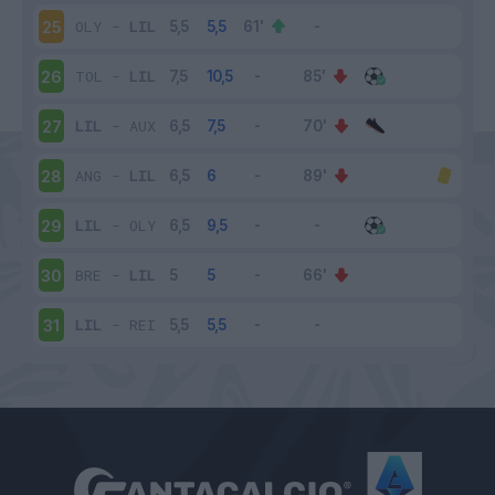
OLY
-
LIL
25
TOL
-
LIL
26
LIL
-
AUX
27
ANG
-
LIL
28
LIL
-
OLY
29
BRE
-
LIL
30
LIL
-
REI
31