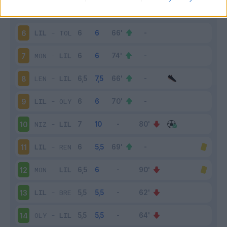
LE
-
LIL
5
LIL
-
TOL
6
MON
-
LIL
7
LEN
-
LIL
8
LIL
-
OLY
9
NIZ
-
LIL
10
LIL
-
REN
11
MON
-
LIL
12
LIL
-
BRE
13
OLY
-
LIL
14