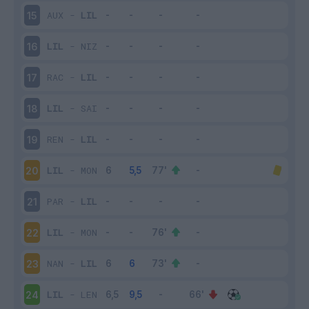
AUX
-
LIL
15
LIL
-
NIZ
16
RAC
-
LIL
17
LIL
-
SAI
18
REN
-
LIL
19
LIL
-
MON
20
PAR
-
LIL
21
LIL
-
MON
22
NAN
-
LIL
23
LIL
-
LEN
24