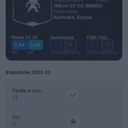
Altezza
Nato il
Piede
198cm
22 Ott 1998
Dx
Nazionalità
Australia, Scozia
Media 22-23
Quotazione
FVM
/ 1000
5,64
5,45
4
4
5
5
MV
FM
Classic
Mantra
Classic
Mantra
Statistiche 2022-23
Partite a voto
11
Gol
0