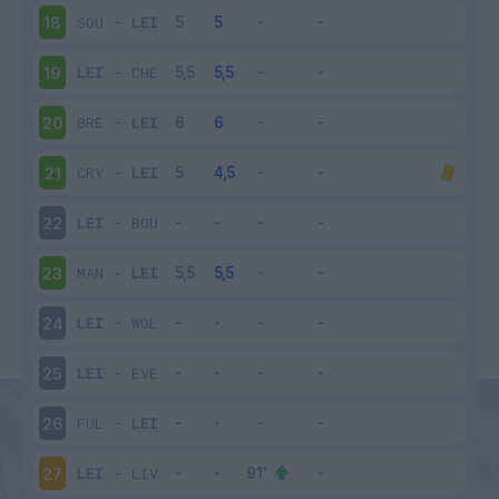
SOU
-
LEI
18
LEI
-
CHE
19
BRE
-
LEI
20
CRY
-
LEI
21
LEI
-
BOU
22
MAN
-
LEI
23
LEI
-
WOL
24
LEI
-
EVE
25
FUL
-
LEI
26
LEI
-
LIV
27