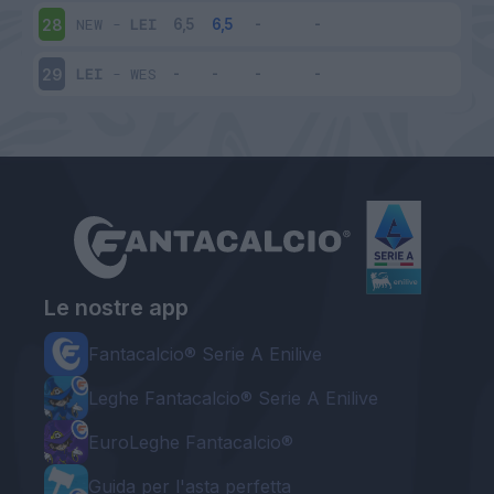
NEW
-
LEI
28
LEI
-
WES
29
Le nostre app
Fantacalcio® Serie A Enilive
Leghe Fantacalcio® Serie A Enilive
EuroLeghe Fantacalcio®
Guida per l'asta perfetta