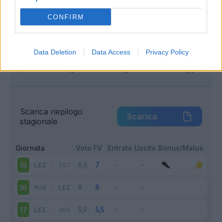
Infortunato
0 - 0
%
CONFIRM
Inutilizzato
5 - 33
%
Data Deletion
Data Access
Privacy Policy
Scarica riepilogo
Scarica
stagionale
Giornata
Voto
FV
Entrato
Uscito
Bonus/Malus
LEI
-
TOT
15
MAN
-
LEI
16
LEI
-
ARS
17