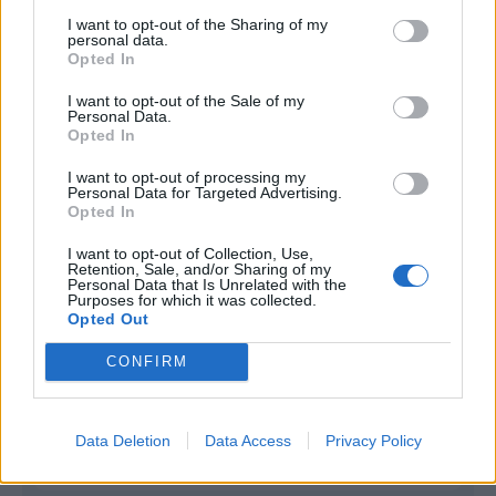
I want to opt-out of the Sharing of my
Infortunato
0 - 0
%
personal data.
Opted In
Inutilizzato
14 - 50
%
I want to opt-out of the Sale of my
Personal Data.
Opted In
I want to opt-out of processing my
Personal Data for Targeted Advertising.
Opted In
Scarica riepilogo
I want to opt-out of Collection, Use,
Scarica
Retention, Sale, and/or Sharing of my
stagionale
Personal Data that Is Unrelated with the
Purposes for which it was collected.
Opted Out
Giornata
Voto
FV
Entrato
Uscito
Bonus/Malus
CONFIRM
MAN
-
LEI
1
LEI
-
TOT
2
Data Deletion
Data Access
Privacy Policy
LEI
-
NEW
3