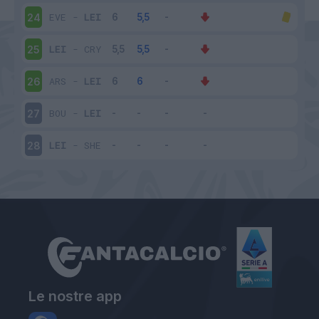
EVE
-
LEI
24
LEI
-
CRY
25
ARS
-
LEI
26
BOU
-
LEI
27
LEI
-
SHE
28
Le nostre app