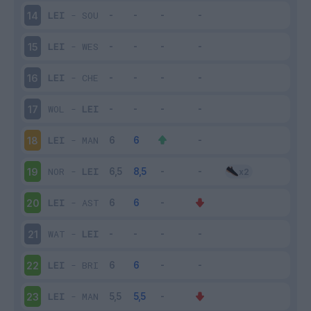
LEI
-
SOU
14
LEI
-
WES
15
LEI
-
CHE
16
WOL
-
LEI
17
LEI
-
MAN
18
NOR
-
LEI
19
LEI
-
AST
20
WAT
-
LEI
21
LEI
-
BRI
22
LEI
-
MAN
23