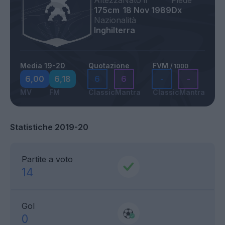
Altezza
Nato il
Piede
175cm
18 Nov 1989
Dx
Nazionalità
Inghilterra
Media 19-20
Quotazione
FVM
/ 1000
6,00
6,18
6
6
-
-
MV
FM
Classic
Mantra
Classic
Mantra
Statistiche 2019-20
Partite a voto
14
Gol
0