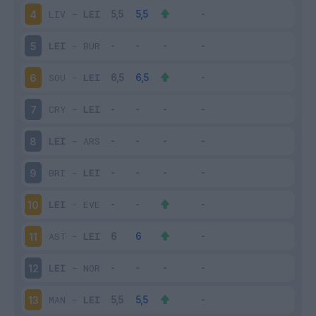
LIV
-
LEI
4
LEI
-
BUR
5
SOU
-
LEI
6
CRY
-
LEI
7
LEI
-
ARS
8
BRI
-
LEI
9
LEI
-
EVE
10
AST
-
LEI
11
LEI
-
NOR
12
MAN
-
LEI
13