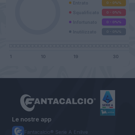
Entrato
0 - 0%
%
Squalificato
0 - 0%
%
Infortunato
0 - 0%
%
Inutilizzato
0 - 0%
%
Le nostre app
Fantacalcio® Serie A Enilive