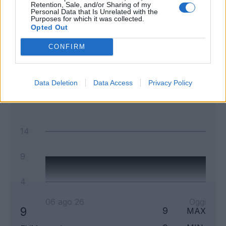
Retention, Sale, and/or Sharing of my
Personal Data that Is Unrelated with the
Classic
Mantra
Purposes for which it was collected.
Opted Out
CONFIRM
Andamento FantaValore di Mercato
9
9
MAX
Data Deletion
Data Access
Privacy Policy
9
MIN
FVM attuale
14
9
4
06 ago 26
Oggi
9
9
MAX