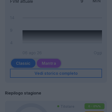
9
MIN
FVM attuale
14
9
4
06 ago 26
Oggi
Classic
Mantra
Vedi storico completo
Riepilogo stagione
Titolare
0 - 0%
%