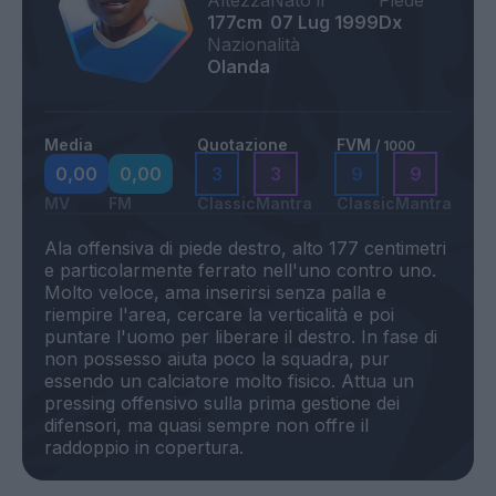
Altezza
Nato il
Piede
177cm
07 Lug 1999
Dx
Nazionalità
Olanda
Media
Quotazione
FVM
/ 1000
0,00
0,00
3
3
9
9
MV
FM
Classic
Mantra
Classic
Mantra
Ala offensiva di piede destro, alto 177 centimetri
e particolarmente ferrato nell'uno contro uno.
Molto veloce, ama inserirsi senza palla e
riempire l'area, cercare la verticalità e poi
puntare l'uomo per liberare il destro. In fase di
non possesso aiuta poco la squadra, pur
essendo un calciatore molto fisico. Attua un
pressing offensivo sulla prima gestione dei
difensori, ma quasi sempre non offre il