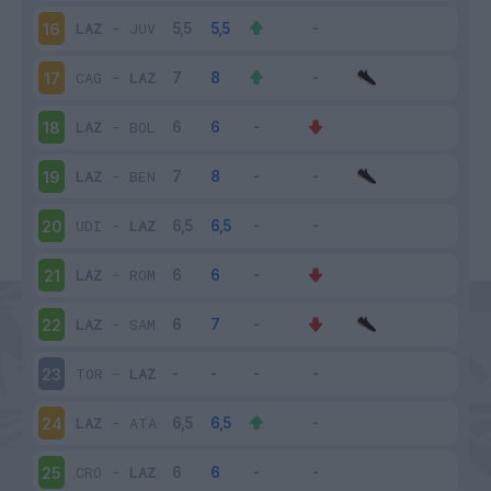
LAZ
-
JUV
16
CAG
-
LAZ
17
LAZ
-
BOL
18
LAZ
-
BEN
19
UDI
-
LAZ
20
LAZ
-
ROM
21
LAZ
-
SAM
22
TOR
-
LAZ
23
LAZ
-
ATA
24
CRO
-
LAZ
25