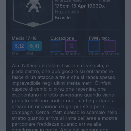
Altezza
Nato il
Piede
175cm
15 Apr 1993
Dx
Nazionalità
Brasile
Media 17-18
Quotazione
FVM
/ 1000
6,12
6,41
11
12
-
-
MV
FM
Classic
Mantra
Classic
Mantra
Ala d’attacco dotata di fisicità e di velocità, di
piede destro, che può giocare su entrambe le
fasce di un attacco a tre e che si rende spesso
imprevedibile negli ultimi trenta metri. È infatti
capace di cambi di direzione repentini, che
disorientano il diretto avversario quando viene
puntato nell’uno contro uno, e che portano a
creare un occasione da gol per sé o per i
compagni. Cerca infatti spesso lo scambio nello
stretto quando arriva al limite dell’area e mostra
particolare freddezza quando arriva alla
conclusione in porta. Abile nel segnare con