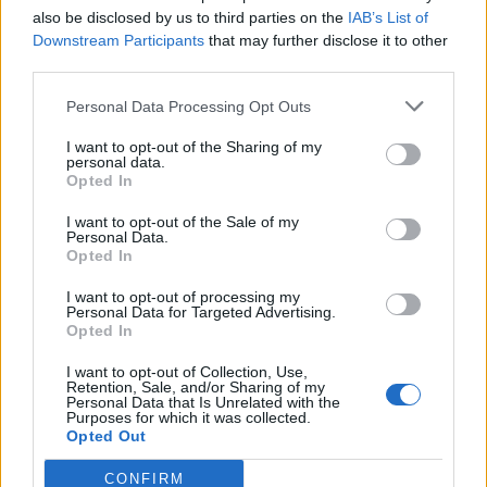
also be disclosed by us to third parties on the
IAB’s List of
Downstream Participants
that may further disclose it to other
third parties.
Personal Data Processing Opt Outs
I want to opt-out of the Sharing of my
personal data.
Opted In
Classic
Mantra
I want to opt-out of the Sale of my
Personal Data.
Opted In
Riepilogo stagione
I want to opt-out of processing my
Personal Data for Targeted Advertising.
Titolare
8 - 32
%
Opted In
Entrato
9 - 36
%
I want to opt-out of Collection, Use,
Retention, Sale, and/or Sharing of my
Squalificato
0 - 0
%
Personal Data that Is Unrelated with the
Purposes for which it was collected.
Infortunato
0 - 0
%
Opted Out
Inutilizzato
8 - 32
%
CONFIRM