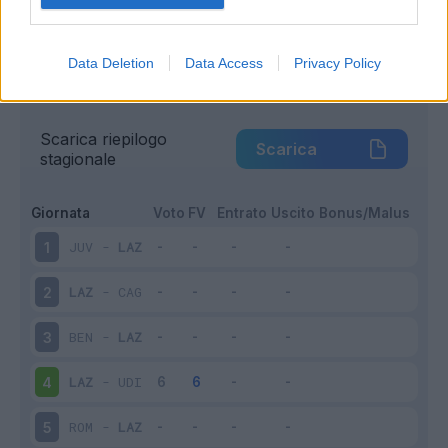
Data Deletion
Data Access
Privacy Policy
Scarica riepilogo
Scarica
stagionale
Giornata
Voto
FV
Entrato
Uscito
Bonus/Malus
JUV
-
LAZ
1
LAZ
-
CAG
2
BEN
-
LAZ
3
LAZ
-
UDI
4
ROM
-
LAZ
5