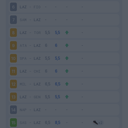
LAZ
-
FIO
6
SAM
-
LAZ
7
LAZ
-
TOR
8
ATA
-
LAZ
9
SPA
-
LAZ
10
LAZ
-
CHI
11
MIL
-
LAZ
12
LAZ
-
GEN
13
NAP
-
LAZ
14
SAS
-
LAZ
15