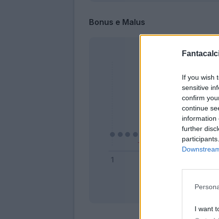
Bonus e Malus
Fantacalci
If you wish 
sensitive in
confirm you
continue se
information 
further disc
participants
Downstream 
Persona
Bonus
I want t