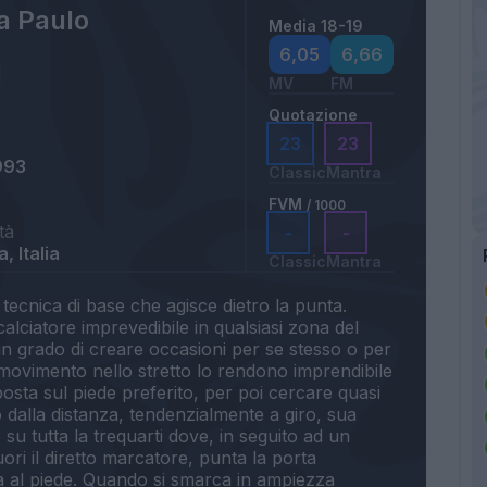
a Paulo
Media 18-19
6,05
6,66
MV
FM
Quotazione
23
23
993
Classic
Mantra
FVM
/ 1000
tà
-
-
, Italia
Classic
Mantra
 tecnica di base che agisce dietro la punta.
n calciatore imprevedibile in qualsiasi zona del
in grado di creare occasioni per se stesso o per
i movimento nello stretto lo rendono imprendibile
sta sul piede preferito, per poi cercare quasi
o dalla distanza, tendenzialmente a giro, sua
e su tutta la trequarti dove, in seguito ad un
uori il diretto marcatore, punta la porta
la al piede. Quando si smarca in ampiezza