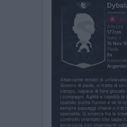
Dybal
Juventus
Altezza
177cm
Nato il
15 Nov 1
Piede
Sx
Nazionali
Argentina
Attaccante dotato di un’elevata
Sinistro di piede, si tratta di u
campo, capace di fare giocate 
i compagni. Agilità e rapidità d
quando punta l’uomo e se la spo
sempre passaggi chiave o il tir
specialità. Si smarca tra le line
controllo orientato che taglia f
avversaria con inserimenti pal