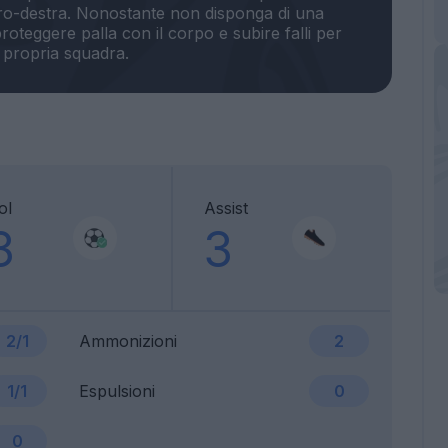
ntro-destra. Nonostante non disponga di una
roteggere palla con il corpo e subire falli per
ol
Assist
3
3
2/1
Ammonizioni
2
1/1
Espulsioni
0
0