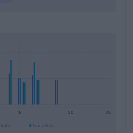
Voto
FantaVoto