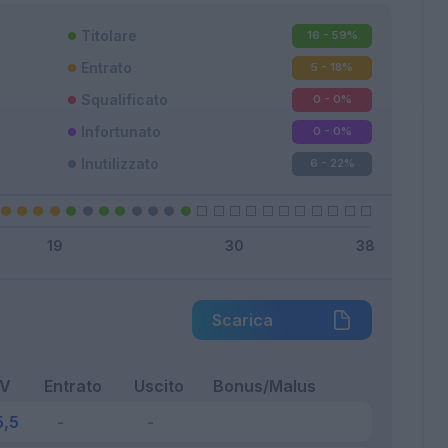
Titolare
16 - 59
%
Entrato
5 - 18
%
Squalificato
0 - 0
%
Infortunato
0 - 0
%
Inutilizzato
6 - 22
%
Scarica
FV
Entrato
Uscito
Bonus/Malus