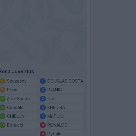
Rosa Juventus
Szczesny
DOUGLAS COSTA
Perin
PJANIC
Alex Sandro
Can
Cancelo
KHEDIRA
CHIELLINI
MATUIDI
Bonucci
RONALDO
Dybala