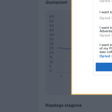
Opted 
Quotazioni
I want t
Opted 
I want 
Advertis
Opted 
I want t
of my P
was col
Opted 
Riepilogo stagione