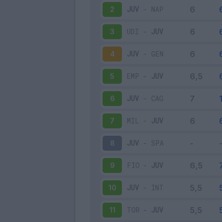
JUV
-
NAP
2
UDI
-
JUV
3
JUV
-
GEN
4
EMP
-
JUV
5
JUV
-
CAG
6
MIL
-
JUV
7
JUV
-
SPA
8
FIO
-
JUV
9
JUV
-
INT
10
TOR
-
JUV
11