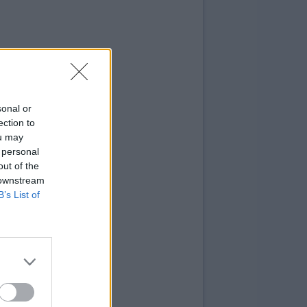
sonal or
ection to
ou may
 personal
out of the
 downstream
B’s List of