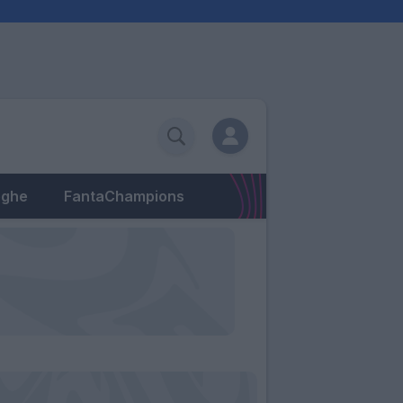
eghe
FantaChampions