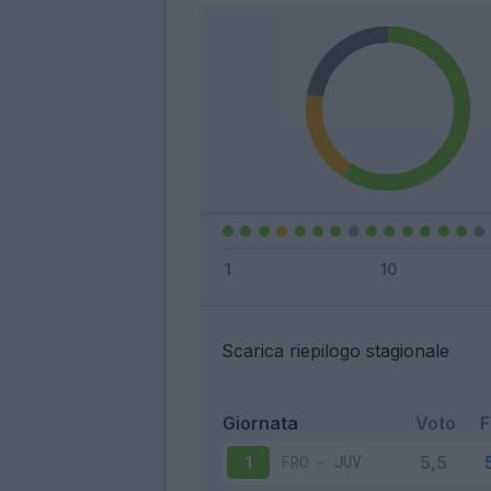
Scarica riepilogo stagionale
Giornata
Voto
FRO
-
JUV
1