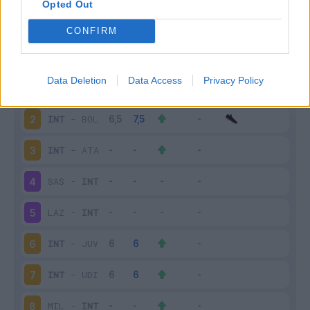
Opted Out
Scarica riepilogo
Scarica
stagionale
CONFIRM
Giornata
Voto
FV
Entrato
Uscito
Bonus/Malus
Data Deletion
Data Access
Privacy Policy
SAM
-
INT
1
INT
-
BOL
2
INT
-
ATA
3
SAS
-
INT
4
LAZ
-
INT
5
INT
-
JUV
6
INT
-
UDI
7
MIL
-
INT
8