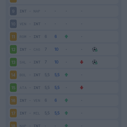
INT
-
NAP
9
VEN
-
INT
10
ROM
-
INT
11
INT
-
CAG
12
SAL
-
INT
13
BOL
-
INT
14
ATA
-
INT
15
INT
-
VEN
16
INT
-
MIL
17
NAP
-
INT
18