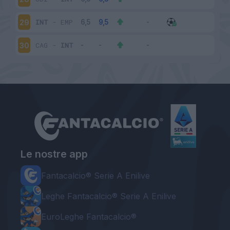
INT
-
EMP
29
CAG
-
INT
30
Le nostre app
Fantacalcio® Serie A Enilive
Leghe Fantacalcio® Serie A Enilive
EuroLeghe Fantacalcio®