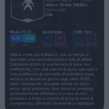
Altezza
Nato il
Piede
168cm
19 Feb 1988
Dx
Nazionalità
Cile
Media 21-22
Quotazione
FVM
/ 1000
6,15
7,09
19
19
-
-
MV
FM
Classic
Mantra
Classic
Mantra
Nasce come ala d'attacco, ma col tempo è
diventato una seconda punta a tutti gli effetti.
Calciatore dotato di una tecnica di base non
indifferente, con una visione di gioco spiccato e
una qualità che gli permette di prendere quasi
sempre la decisione giusta negli ultimi 15/20
metri. Intelligente, possiede anche un buon
senso della posizione. Non attua un pressing
particolarmente offensivo e in fase di non
possesso si limita a coprire la propria zona di