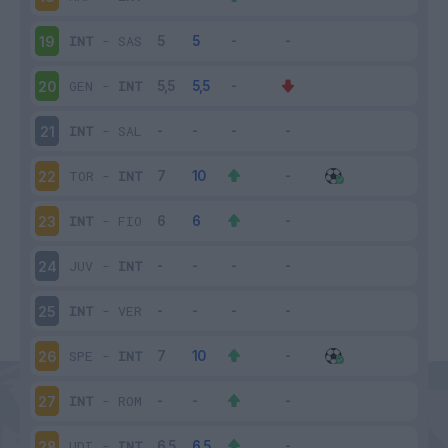
INT
-
SAS
19
GEN
-
INT
20
INT
-
SAL
21
TOR
-
INT
22
INT
-
FIO
23
JUV
-
INT
24
INT
-
VER
25
SPE
-
INT
26
INT
-
ROM
27
UDI
-
INT
28