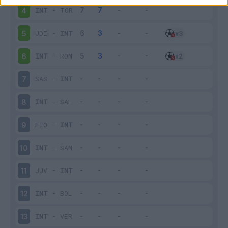
INT
-
TOR
4
UDI
-
INT
5
INT
-
ROM
6
SAS
-
INT
7
INT
-
SAL
8
FIO
-
INT
9
INT
-
SAM
10
JUV
-
INT
11
INT
-
BOL
12
INT
-
VER
13