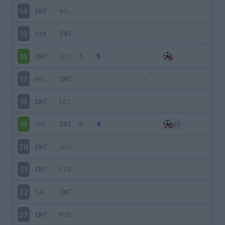
INT
-
MIL
14
SAM
-
INT
15
INT
-
UDI
16
BOL
-
INT
17
INT
-
LEC
18
SPE
-
INT
19
INT
-
JUV
20
INT
-
FIO
21
SAL
-
INT
22
INT
-
MON
23