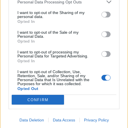
Personal Data Processing Opt Outs
Infortunato
0 - 0
%
I want to opt-out of the Sharing of my
personal data.
Inutilizzato
18 - 62
%
Opted In
I want to opt-out of the Sale of my
Personal Data.
Opted In
I want to opt-out of processing my
Personal Data for Targeted Advertising.
Opted In
Scarica riepilogo
Scarica
stagionale
I want to opt-out of Collection, Use,
Retention, Sale, and/or Sharing of my
Personal Data that Is Unrelated with the
Purposes for which it was collected.
Giornata
Voto
FV
Entrato
Uscito
Bonus/Malus
Opted Out
INT
-
SPE
1
CONFIRM
LAZ
-
INT
2
Data Deletion
Data Access
Privacy Policy
MIL
-
INT
3