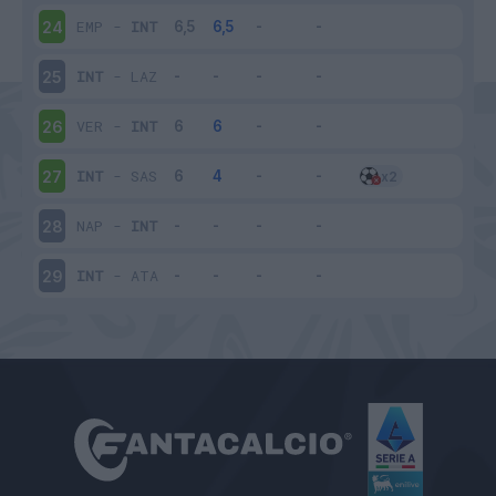
EMP
-
INT
24
INT
-
LAZ
25
VER
-
INT
26
INT
-
SAS
27
NAP
-
INT
28
INT
-
ATA
29