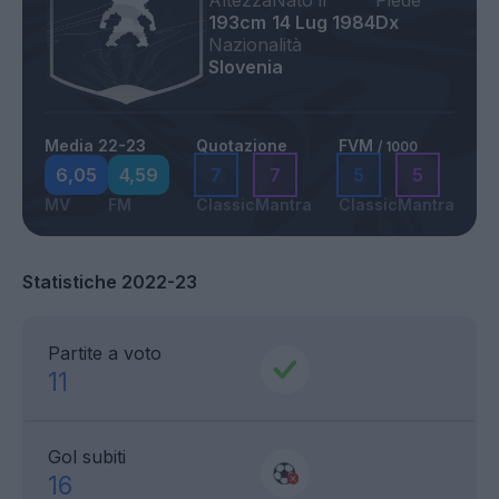
Altezza
Nato il
Piede
193cm
14 Lug 1984
Dx
Nazionalità
Slovenia
Media 22-23
Quotazione
FVM
/ 1000
6,05
4,59
7
7
5
5
MV
FM
Classic
Mantra
Classic
Mantra
Statistiche 2022-23
Partite a voto
11
Gol subiti
16